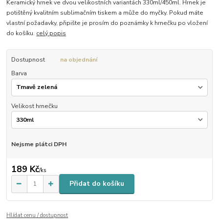
Keramický hrnek ve dvou velikostních variantách 330ml/450ml. Hrnek je
potištěný kvalitním sublimačním tiskem a může do myčky. Pokud máte
vlastní požadavky, připište je prosím do poznámky k hrnečku po vložení
do košíku.
celý popis
Dostupnost
na objednání
Barva
Velikost hrnečku
Nejsme plátci DPH
189 Kč
/
ks
Přidat do košíku
Hlídat cenu / dostupnost