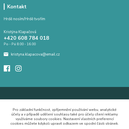
Kontakt
Hrdě nosím/Hrdě tvořím
Kristýna Klapačová
+420 608 784 018
Po - Pá 8.00 - 16.00
kristyna.klapacova@email.cz
Pro základní funkčnost, zpříjemnění používání webu, analytické
účely a v případě udělení souhlasu také pro účely cílení reklamy
využíváme soubory cookies. Nastavení vlastních preferencí
cookies můžete kdykoli upravit odkazem ve spodní části stránek.