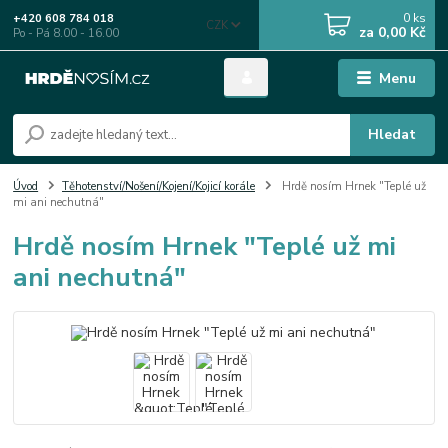
0
ks
+420 608 784 018
CZK
za
0,00 Kč
Po - Pá 8.00 - 16.00
Menu
Hledat
Úvod
Těhotenství/Nošení/Kojení/Kojicí korále
Hrdě nosím Hrnek "Teplé už
mi ani nechutná"
Hrdě nosím Hrnek "Teplé už mi
ani nechutná"