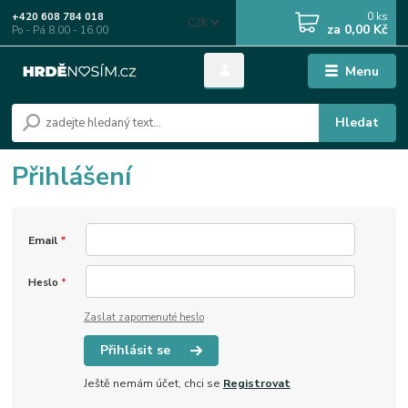
0
ks
+420 608 784 018
CZK
za
0,00 Kč
Po - Pá 8.00 - 16.00
Menu
Hledat
Přihlášení
Email
*
Heslo
*
Zaslat zapomenuté heslo
Přihlásit se
Ještě nemám účet, chci se
Registrovat