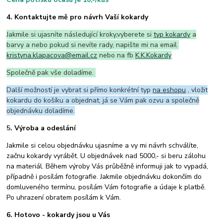
4. Kontaktujte mě pro návrh Vaší kokardy
Jakmile si ujasníte následující kroky,vyberete si
typ kokardy
a
barvy a nebo pokud si nevíte rady, napište mi na email
kristyna.klapacova@email.cz
nebo na fb
K.K.Kokardy
Společně pak vše doladíme.
Další možností je vybrat si přímo konkrétní typ
na eshopu
, vložit
kokardu do košíku a objednat, já se Vám pak ozvu a společně
objednávku doladíme.
5
. Výroba a odeslání
Jakmile si celou objednávku ujasníme a vy mi návrh schválíte,
začnu kokardy vyrábět. U objednávek nad 5000,- si beru zálohu
na materiál. Během výroby Vás průběžně informuji jak to vypadá,
případně i posílám fotografie. Jakmile objednávku dokončím do
domluveného termínu, posílám Vám fotografie a údaje k platbě.
Po uhrazení obratem posílám k Vám.
6. Hotovo - kokardy jsou u Vás