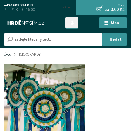
0
ks
+420 608 784 018
CZK
za
0,00 Kč
Po - Pá 8.00 - 16.00
Menu
Hledat
Úvod
K.K.KOKARDY