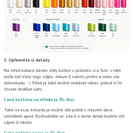
3. Upřesněte si detaily
Na střed kokard dávám vždy button o průměru cca 5cm, v něm
může být Vaše logo, nápis, datum či cokoliv jiného a nebo vše
dohromady. :-) Střed je také možné nedávat vůbec, pokud si ho
chcete dodělat sami.
Cena buttonu na středu je 15,-/kus
Také na ocas kokardy je možné dát potisk s názvem akce,
umístěním apod. Rozhodněte se, zda-li o tento detail budete mít
zájem či nikoliv.
Cena potisku ocasu je 10,-/kus