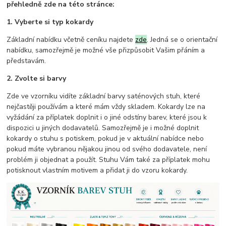
přehledně zde na této stránce:
1. Vyberte si typ kokardy
Základní nabídku včetně ceníku najdete
zde
. Jedná se o orientační
nabídku, samozřejmě je možné vše přizpůsobit Vašim přáním a
představám.
2. Zvolte si barvy
Zde ve vzorníku vidíte základní barvy saténových stuh, které
nejčastěji používám a které mám vždy skladem. Kokardy lze na
vyžádání za příplatek doplnit i o jiné odstíny barev, které jsou k
dispozici u jiných dodavatelů. Samozřejmě je i možné doplnit
kokardy o stuhu s potiskem, pokud je v aktuální nabídce nebo
pokud máte vybranou nějakou jinou od svého dodavatele, není
problém ji objednat a použít. Stuhu Vám také za příplatek mohu
potisknout vlastním motivem a přidat ji do vzoru kokardy.