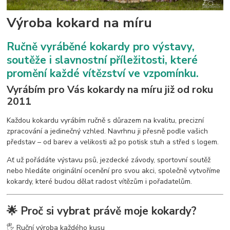
Výroba kokard na míru
Ručně vyráběné kokardy pro výstavy,
soutěže i slavnostní příležitosti, které
promění každé vítězství ve vzpomínku.
Vyrábím pro Vás kokardy na míru již od roku
2011
Každou kokardu vyrábím ručně s důrazem na kvalitu, precizní
zpracování a jedinečný vzhled. Navrhnu ji přesně podle vašich
představ – od barev a velikosti až po potisk stuh a střed s logem.
Ať už pořádáte výstavu psů, jezdecké závody, sportovní soutěž
nebo hledáte originální ocenění pro svou akci, společně vytvoříme
kokardy, které budou dělat radost vítězům i pořadatelům.
🌟 Proč si vybrat právě moje kokardy?
🖐️ Ruční výroba každého kusu