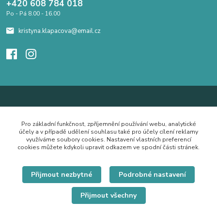
+420 608 784 018
Po - Pá 8.00 - 16.00
kristyna.klapacova@email.cz
Pro základní funkčnost, zpříjemnění používání webu, analytické
účely a v případě udělení souhlasu také pro účely cílení reklamy
využíváme soubory cookies. Nastavení vlastních preferencí
cookies můžete kdykoli upravit odkazem ve spodní části stránek.
Přijmout nezbytné
Podrobné nastavení
Přijmout všechny
© Copyright 2019 Hrdě nosím.cz