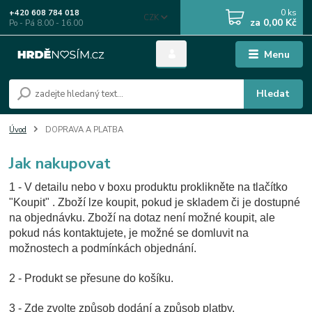
0
ks
+420 608 784 018
CZK
za
0,00 Kč
Po - Pá 8.00 - 16.00
Menu
Hledat
Úvod
DOPRAVA A PLATBA
Jak nakupovat
1 - V detailu nebo v boxu produktu proklikněte na tlačítko
"Koupit" . Zboží lze koupit, pokud je skladem či je dostupné
na objednávku. Zboží na dotaz není možné koupit, ale
pokud nás kontaktujete, je možné se domluvit na
možnostech a podmínkách objednání.
2 - Produkt se přesune do košíku.
3 - Zde zvolte způsob dodání a způsob platby.