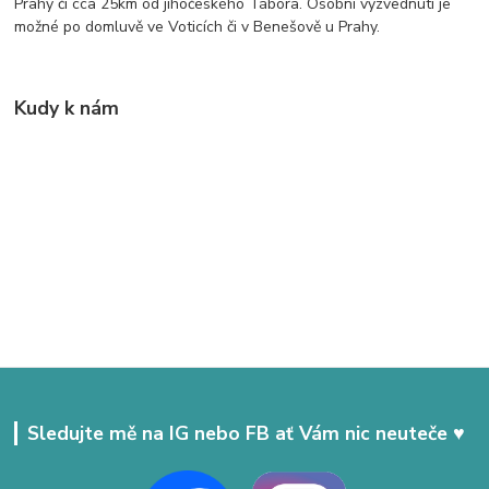
Prahy či cca 25km od jihočeského Tábora. Osobní vyzvednutí je
možné po domluvě ve Voticích či v Benešově u Prahy.
Kudy k nám
Sledujte mě na IG nebo FB ať Vám nic neuteče ♥