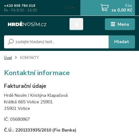
0
ks
+420 608 784 018
CZK
za
0,00 Kč
Po - Pá 8.00 - 16.00
Menu
Hledat
Úvod
KONTAKTY
Kontaktní informace
Fakturační údaje
Hrdě Nosím / Kristýna Klapačová
Krátká 665 Votice 25901
25901 Votice
IČ: 05680867
Č.Ú.: 2201333935/2010 (Fio Banka)