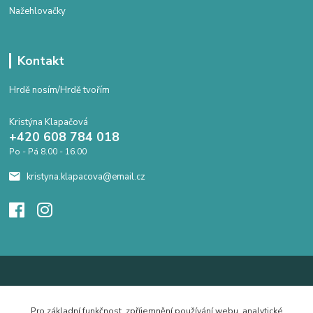
Nažehlovačky
Kontakt
Hrdě nosím/Hrdě tvořím
Kristýna Klapačová
+420 608 784 018
Po - Pá 8.00 - 16.00
kristyna.klapacova@email.cz
Pro základní funkčnost, zpříjemnění používání webu, analytické