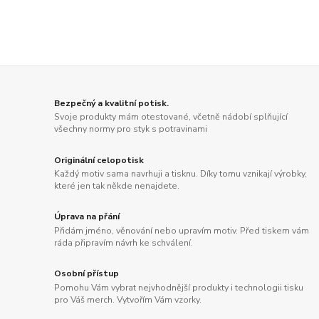
Bezpečný a kvalitní potisk.
Svoje produkty mám otestované, včetně nádobí splňující
všechny normy pro styk s potravinami
Originální celopotisk
Každý motiv sama navrhuji a tisknu. Díky tomu vznikají výrobky,
které jen tak někde nenajdete.
Úprava na přání
Přidám jméno, věnování nebo upravím motiv. Před tiskem vám
ráda připravím návrh ke schválení.
Osobní přístup
Pomohu Vám vybrat nejvhodnější produkty i technologii tisku
pro Váš merch. Vytvořím Vám vzorky.