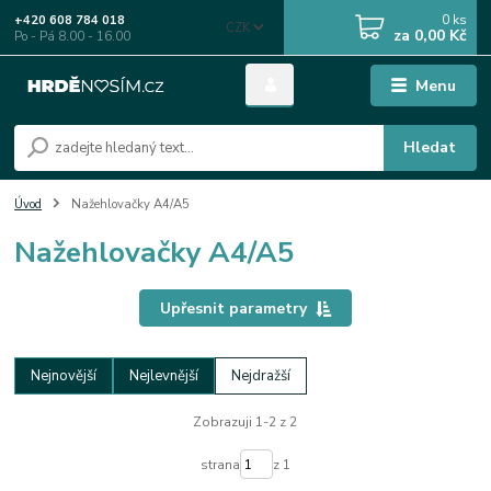
0
ks
+420 608 784 018
CZK
za
0,00 Kč
Po - Pá 8.00 - 16.00
Menu
Hledat
Úvod
Nažehlovačky A4/A5
Nažehlovačky A4/A5
Upřesnit parametry
Nejnovější
Nejlevnější
Nejdražší
Zobrazuji 1-2 z 2
strana
z 1