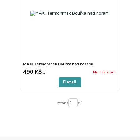
MAXI Termohrnek Bouřka nad horami
490 Kč
Není skladem
/
ks
Detail
strana
z 1