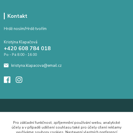
Kontakt
Hrdě nosím/Hrdě tvořím
Kristýna Klapačová
+420 608 784 018
Po - Pá 8.00 - 16.00
kristyna.klapacova@email.cz
Pro základní funkčnost, zpříjemnění používání webu, analytické
účely a v případě udělení souhlasu také pro účely cílení reklamy
využíváme soubory cookies. Nastavení vlastních preferencí