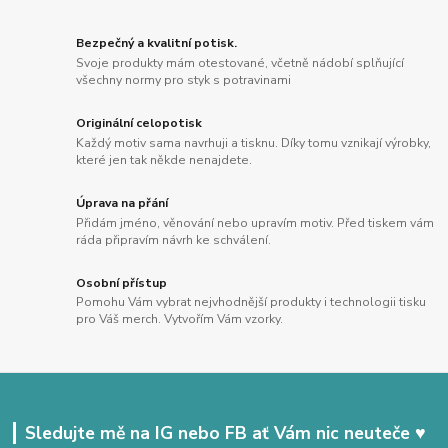
Bezpečný a kvalitní potisk.
Svoje produkty mám otestované, včetně nádobí splňující
všechny normy pro styk s potravinami
Originální celopotisk
Každý motiv sama navrhuji a tisknu. Díky tomu vznikají výrobky,
které jen tak někde nenajdete.
Úprava na přání
Přidám jméno, věnování nebo upravím motiv. Před tiskem vám
ráda připravím návrh ke schválení.
Osobní přístup
Pomohu Vám vybrat nejvhodnější produkty i technologii tisku
pro Váš merch. Vytvořím Vám vzorky.
Sledujte mě na IG nebo FB ať Vám nic neuteče ♥