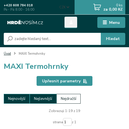
0
ks
+420 608 784 018
CZK
za
0,00 Kč
Po - Pá 8.00 - 16.00
Menu
Hledat
Úvod
MAXI Termohrnky
MAXI Termohrnky
Upřesnit parametry
Nejnovější
Nejlevnější
Nejdražší
Zobrazuji 1-19 z 19
strana
z 1