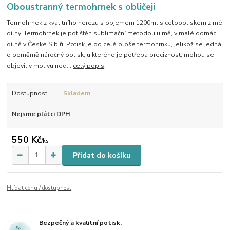
Oboustranný termohrnek s obličeji
Termohrnek z kvalitního nerezu s objemem 1200ml s celopotiskem z mé
dílny. Termohrnek je potištěn sublimační metodou u mě, v malé domáci
dílně v České Sibiři. Potisk je po celé ploše termohrnku, jelikož se jedná
o poměrně náročný potisk, u kterého je potřeba preciznost, mohou se
objevit v motivu ned...
celý popis
Dostupnost
Skladem
Nejsme plátci DPH
550 Kč
/
ks
Přidat do košíku
Hlídat cenu / dostupnost
Bezpečný a kvalitní potisk.