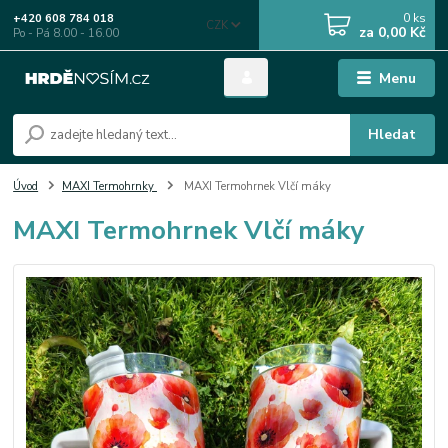
0
ks
+420 608 784 018
CZK
za
0,00 Kč
Po - Pá 8.00 - 16.00
Menu
Hledat
Úvod
MAXI Termohrnky
MAXI Termohrnek Vlčí máky
MAXI Termohrnek Vlčí máky