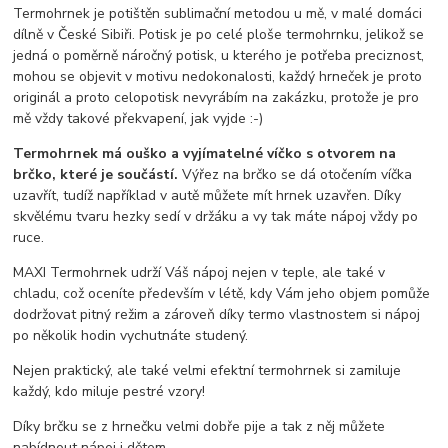
Termohrnek je potištěn sublimační metodou u mě, v malé domáci
dílně v České Sibiři. Potisk je po celé ploše termohrnku, jelikož se
jedná o poměrně náročný potisk, u kterého je potřeba preciznost,
mohou se objevit v motivu nedokonalosti, každý hrneček je proto
originál a proto celopotisk nevyrábím na zakázku, protože je pro
mě vždy takové překvapení, jak vyjde :-)
Termohrnek má ouško a vyjímatelné víčko s otvorem na
brčko, které je součástí.
Výřez na brčko se dá otočením víčka
uzavřít, tudíž například v autě můžete mít hrnek uzavřen. Díky
skvělému tvaru hezky sedí v držáku a vy tak máte nápoj vždy po
ruce.
MAXI Termohrnek udrží Váš nápoj nejen v teple, ale také v
chladu, což oceníte především v létě, kdy Vám jeho objem pomůže
dodržovat pitný režim a zároveň díky termo vlastnostem si nápoj
po několik hodin vychutnáte studený.
Nejen praktický, ale také velmi efektní termohrnek si zamiluje
každý, kdo miluje pestré vzory!
Díky brčku se z hrnečku velmi dobře pije a tak z něj můžete
nabídnout nápoj i dětem.