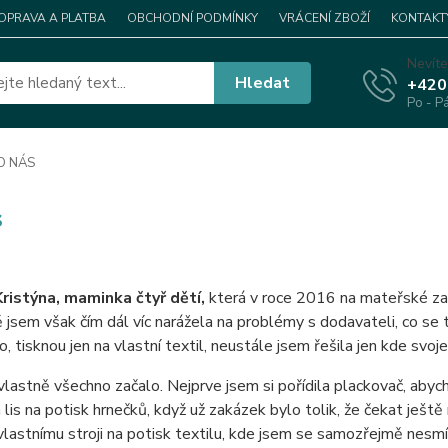
OPRAVA A PLATBA
OBCHODNÍ PODMÍNKY
VRÁCENÍ ZBOŽÍ
KONTAKT
Nevíte
Hledat
+420
Po - P
O NÁS
s
Kristýna, maminka čtyř dětí,
která v roce 2016 na mateřské zač
jsem však čím dál víc narážela na problémy s dodavateli, co se 
o, tisknou jen na vlastní textil, neustále jsem řešila jen kde svo
vlastně všechno začalo. Nejprve jsem si pořídila plackovač, abych
a lis na potisk hrnečků, když už zakázek bylo tolik, že čekat ještě
vlastnímu stroji na potisk textilu, kde jsem se samozřejmě nesmíř