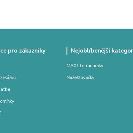
ce pro zákazníky
Nejoblíbenější kategor
MAXI Termohrnky
 zakázku
Nažehlovačky
latba
odmínky
í