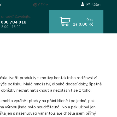
Přihlášení
Y
CZK
 si rady? Zavolejte.
0
ks
 608 784 018
za
0,00 Kč
á 8.00 - 16.00
ala tvořit produkty s motivy kontaktního rodičovství.
týče potisku. Malé množství, dlouhé dodací doby, špatně
je obrázky nechat natisknout a nezbláznit se z toho.
 mohla vyrábět placky na přání klidně i po jedné, pak
 na výrobu jinde bylo neudržitelné. No a pak už byl jen
ila jen s nažehlovací variantou, ale chtěla jsem přímý