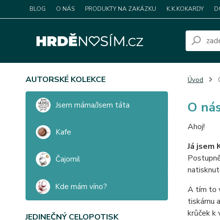
BLOG
O NÁS
PRODUKTY NA ZAKÁZKU
K.K.KOKARDY
D
AUTORSKÉ KOLEKCE
Úvod
O ná
Jsem máma/Jsem táta
Ahoj!
Kafe
Já jsem 
Postupně 
Čajomil
natisknut
Kde mám víno?
A tím to 
tiskárnu 
krůček k 
JEDINEČNÝ CELOPOTISK