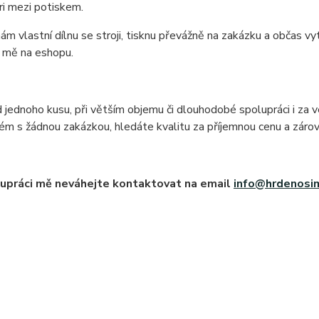
rari mezi potiskem.
ám vlastní dílnu se stroji, tisknu převážně na zakázku a občas vy
u mě na eshopu.
 jednoho kusu, při větším objemu či dlouhodobé spolupráci i za
ém s žádnou zakázkou, hledáte kvalitu za příjemnou cenu a záro
upráci mě neváhejte kontaktovat na email
info@hrdenosi