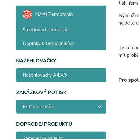
tisk, fer
MAXI Termohrnky
Nyní už m
najdete 
Šroubovací termosky
Doplňky k termohrnkům
Tisknu od
mít probl
NAŽEHLOVAČKY
Nažehlovačky A4/A5
Pro spol
ZAKÁZKOVÝ POTISK
Potisk na přání
DOPRODEJ PRODUKTŮ
Samolepky na auto