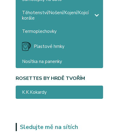
Těhotenství/Nošení/Kojení/Kojicí
korále
Termoplechovky
Plastové hrnky
Nosítka na panenky
ROSETTES BY HRDĚ TVOŘÍM
K.K.Kokardy
Sledujte mě na sítích