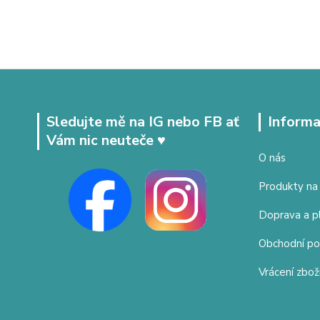
Sledujte mě na IG nebo FB ať
Informa
Vám nic neuteče ♥
O nás
Produkty na
Doprava a p
Obchodní p
Vrácení zbož