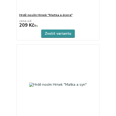
Hrdě nosím Hrnek "Matka a dcera"
cena od
209 Kč
skladem
/
ks
Zvolit variantu