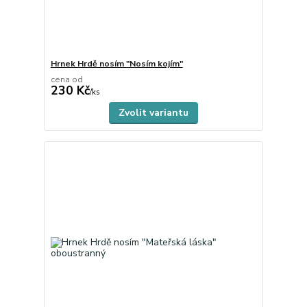
Hrnek Hrdě nosím "Nosím kojím"
cena od
230 Kč
skladem
/
ks
Zvolit variantu