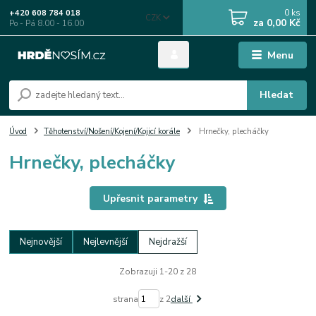
0
ks
+420 608 784 018
CZK
za
0,00 Kč
Po - Pá 8.00 - 16.00
Menu
Hledat
Úvod
Těhotenství/Nošení/Kojení/Kojicí korále
Hrnečky, plecháčky
Hrnečky, plecháčky
Upřesnit parametry
Nejnovější
Nejlevnější
Nejdražší
Zobrazuji 1-20 z 28
strana
z 2
další