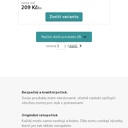
cena od
209 Kč
skladem
/
ks
Zvolit variantu
Načíst další produkty (8)
strana
z 2
další
Bezpečný a kvalitní potisk.
Svoje produkty mám otestované, včetně nádobí splňující
všechny normy pro styk s potravinami
Originální celopotisk
Každý motiv sama navrhuji a tisknu. Díky tomu vznikají výrobky,
které jen tak někde nenajdete.