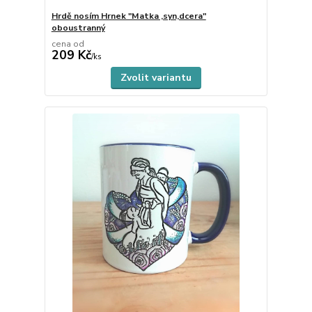
Hrdě nosím Hrnek "Matka ,syn,dcera"
oboustranný
cena od
209 Kč
skladem
/
ks
Zvolit variantu