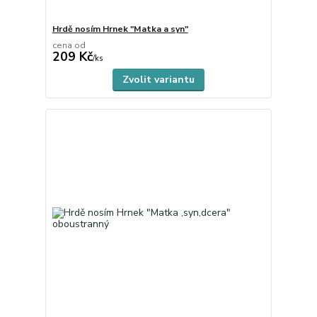
Hrdě nosím Hrnek "Matka a syn"
cena od
209 Kč
skladem
/
ks
Zvolit variantu