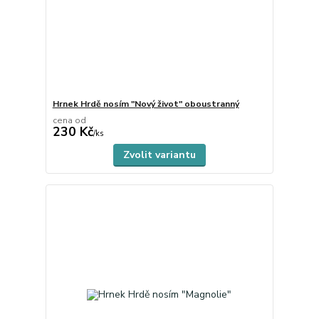
Hrnek Hrdě nosím "Nový život" oboustranný
cena od
230 Kč
skladem
/
ks
Zvolit variantu