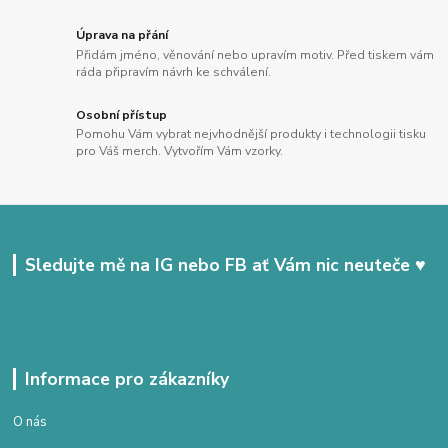
Úprava na přání
Přidám jméno, věnování nebo upravím motiv. Před tiskem vám
ráda připravím návrh ke schválení.
Osobní přístup
Pomohu Vám vybrat nejvhodnější produkty i technologii tisku
pro Váš merch. Vytvořím Vám vzorky.
Sledujte mě na IG nebo FB ať Vám nic neuteče ♥
Informace pro zákazníky
O nás