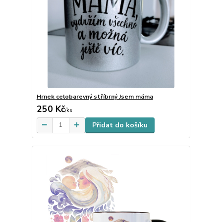
Hrnek celobarevný stříbrný Jsem máma
250 Kč
skladem
/
ks
Přidat do košíku