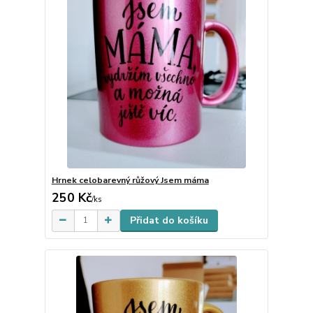
Hrnek celobarevný růžový Jsem máma
250 Kč
skladem
/
ks
Přidat do košíku