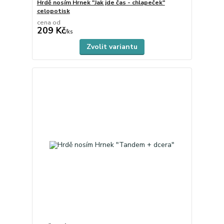
Hrdě nosím Hrnek "Jak jde čas - chlapeček"
celopotisk
cena od
209 Kč
skladem
/
ks
Zvolit variantu