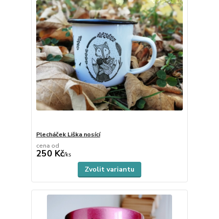
Plecháček Liška nosící
cena od
250 Kč
Skladem
/
ks
Zvolit variantu