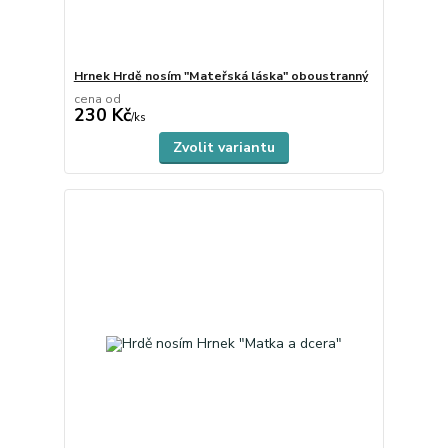
Hrnek Hrdě nosím "Mateřská láska" oboustranný
cena od
230 Kč
skladem
/
ks
Zvolit variantu