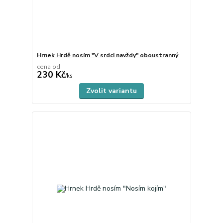
Hrnek Hrdě nosím "V srdci navždy" oboustranný
cena od
230 Kč
skladem
/
ks
Zvolit variantu