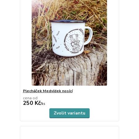
Plecháček Medvídek nosící
cena od
250 Kč
Skladem
/
ks
Zvolit variantu