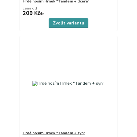
Hrdě nosím Hrnek "Tandem + dcera"
cena od
209 Kč
skladem
/
ks
Zvolit variantu
Hrdě nosím Hrnek "Tandem + syn"