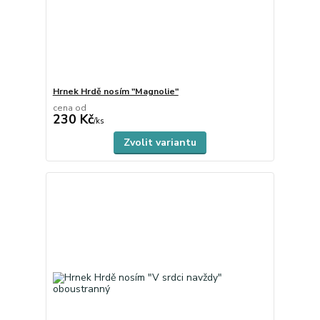
Hrnek Hrdě nosím "Magnolie"
cena od
230 Kč
skladem
/
ks
Zvolit variantu