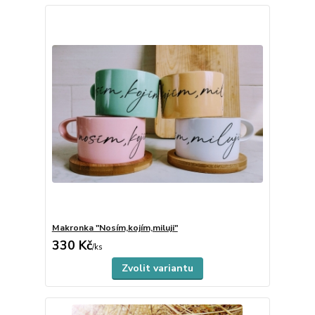
Makronka "Nosím,kojím,miluji"
330 Kč
Skladem
/
ks
Zvolit variantu