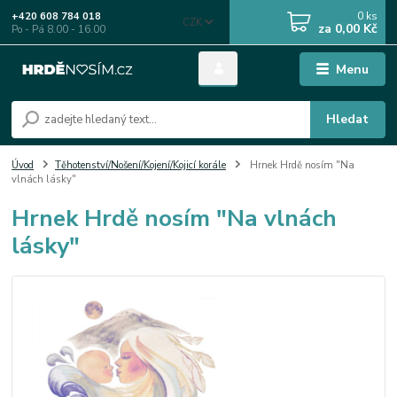
0
ks
+420 608 784 018
CZK
za
0,00 Kč
Po - Pá 8.00 - 16.00
Menu
Hledat
Úvod
Těhotenství/Nošení/Kojení/Kojicí korále
Hrnek Hrdě nosím "Na
vlnách lásky"
Hrnek Hrdě nosím "Na vlnách
lásky"