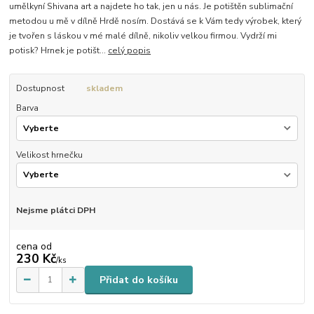
umělkyní Shivana art a najdete ho tak, jen u nás. Je potištěn sublimační
metodou u mě v dílně Hrdě nosím. Dostává se k Vám tedy výrobek, který
je tvořen s láskou v mé malé dílně, nikoliv velkou firmou. Vydrží mi
potisk? Hrnek je potišt...
celý popis
Dostupnost
skladem
Barva
Velikost hrnečku
Nejsme plátci DPH
cena od
230 Kč
/
ks
Přidat do košíku