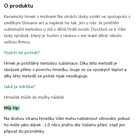
O produktu
Keramický hrnek s motivem Na vlnách lásky vznikl ve spolupráci s
umělkyní Shivana art a najdete ho tak, jen u nás. Je potištěn
sublimační metodou u mě v dílně Hrdě nosím. Dostává se k Vám
tedy výrobek, který je tvořen s láskou v mé malé dílně, nikoliv
velkou firmou.
Vydrží mi potisk?
Hrnek je potištěný metodou sublimace. Díky této metodě je
obrázek přímo v povrchu hrnečku, lisuje se za vysokých teplot a
díky této metodě se potisk nijak neodlupuje.
Jaká je údržba?
Hrneček může do myčky nádobí.
Můj tip:
Na druhou stranu hrnečku Vám mohu natisknout věnování, pokud
ho máte jako dárek :-) či něco jiného dle Vašeho přání, stačí jen
připsat do poznámky.