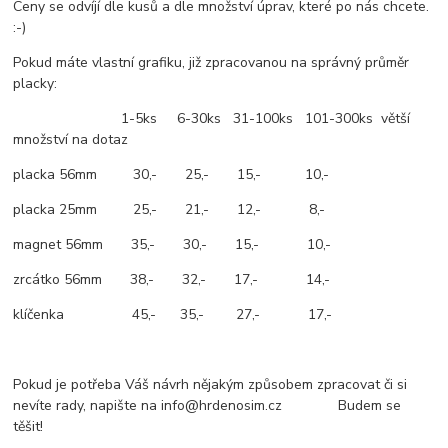
Ceny se odvíjí dle kusů a dle množství úprav, které po nás chcete.
:-)
Pokud máte vlastní grafiku, již zpracovanou na správný průměr
placky:
1-5ks 6-30ks 31-100ks 101-300ks větší
množství na dotaz
placka 56mm 30,- 25,- 15,- 10,-
placka 25mm 25,- 21,- 12,- 8,-
magnet 56mm 35,- 30,- 15,- 10,-
zrcátko 56mm 38,- 32,- 17,- 14,-
klíčenka 45,- 35,- 27,- 17,-
Pokud je potřeba Váš návrh nějakým způsobem zpracovat či si
nevíte rady, napište na info@hrdenosim.cz Budem se
těšit!