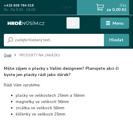
0
ks
+420 608 784 018
CZK
za
0,00 Kč
Po - Pá 8.00 - 16.00
Menu
Hledat
Úvod
PRODUKTY NA ZAKÁZKU
Máte zájem o placky s Vašim designem? Planujete akci či
byste jen placky rádi jako dárek?
Rádi Vám vyrobíme:
placky ve velikostech 25mm a 56mm
magnetky ve velikosti 56mm
zrcátka ve velikosti 56mm
klíčenky ve velikosti 25mm