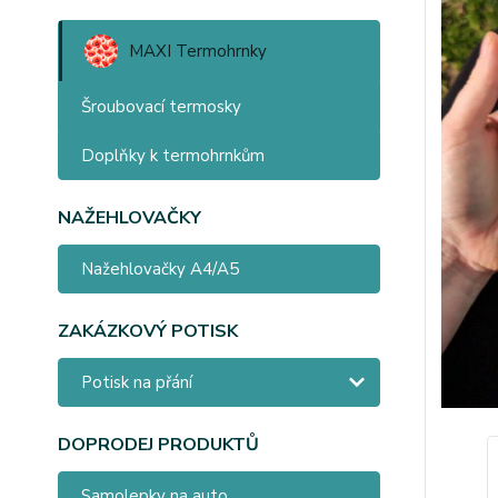
MAXI Termohrnky
Šroubovací termosky
Doplňky k termohrnkům
NAŽEHLOVAČKY
Nažehlovačky A4/A5
ZAKÁZKOVÝ POTISK
Potisk na přání
DOPRODEJ PRODUKTŮ
Samolepky na auto