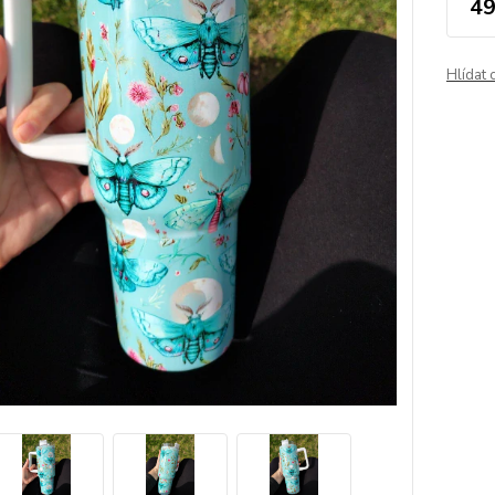
49
Hlídat 