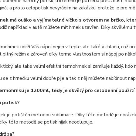
o poměrně náročný potisk, u kterého je potřeba preciznost, moho
ginál a proto celopotisk nevyrábím na zakázku, protože je pro mě 
ek má ouško a vyjímatelné víčko s otvorem na brčko, kter
tudíž například v autě můžete mít hrnek uzavřen. Díky skvělému t
ohrnek udrží Váš nápoj nejen v teple, ale také v chladu, což o
 pitný režim a zároveň díky termo vlastnostem si nápoj po něko
ktický, ale také velmi efektní termohrnek si zamiluje každý, kdo 
u se z hrnečku velmi dobře pije a tak z něj můžete nabídnout náp
rmohrnku je 1200ml, tedy je skvělý pro celodenní použití 
i potisk?
ek je potištěn metodou sublimace. Díky této metodě je obrázek
díky této metodě se potisk nijak neodlupuje.
údržba?