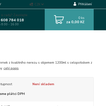
Přihlášení
Y
CZK
 si rady? Zavolejte.
0
ks
 608 784 018
za
0,00 Kč
á 8.00 - 16.00
rnek z kvalitního nerezu s objemem 1200ml s celopotiskem z
ny.
celý popis
tupnost
Není skladem
sme plátci DPH