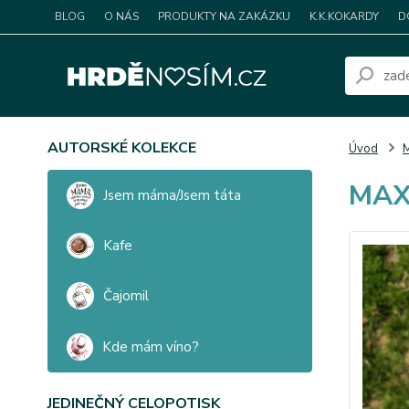
BLOG
O NÁS
PRODUKTY NA ZAKÁZKU
K.K.KOKARDY
D
AUTORSKÉ KOLEKCE
Úvod
MAX
Jsem máma/Jsem táta
Kafe
Čajomil
Kde mám víno?
JEDINEČNÝ CELOPOTISK