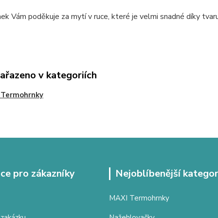
k Vám poděkuje za mytí v ruce, které je velmi snadné díky tvaru
zařazeno v kategoriích
 Termohrnky
ce pro zákazníky
Nejoblíbenější kategor
MAXI Termohrnky
 zakázku
Nažehlovačky