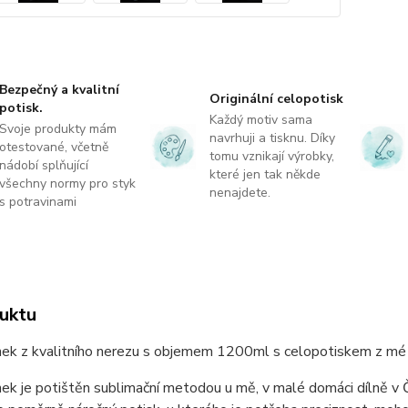
Bezpečný a kvalitní
Originální celopotisk
potisk.
Každý motiv sama
Svoje produkty mám
navrhuji a tisknu. Díky
otestované, včetně
tomu vznikají výrobky,
nádobí splňující
které jen tak někde
všechny normy pro styk
nenajdete.
s potravinami
uktu
ek z kvalitního nerezu s objemem 1200ml s celopotiskem z mé d
k je potištěn sublimační metodou u mě, v malé domáci dílně v Če