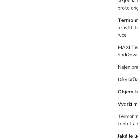
se jedná 
proto ori
Termohrn
uzavřít, 
ruce.
MAXI Term
dodržovat
Nejen pra
Díky brčk
Objem te
Vydrží m
Termohrn
teplot a 
Jaká je 