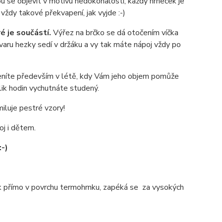
u se objevit v motivu nedokonalosti, každý hrneček je
vždy takové překvapení, jak vyjde :-)
é je součástí.
Výřez na brčko se dá otočením víčka
varu hezky sedí v držáku a vy tak máte nápoj vždy po
ceníte především v létě, kdy Vám jeho objem pomůže
lik hodin vychutnáte studený.
miluje pestré vzory!
oj i dětem.
:-)
 přímo v povrchu termohrnku, zapéká se za vysokých