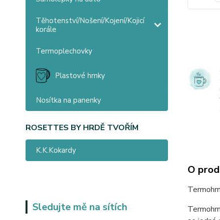
Těhotenství/Nošení/Kojení/Kojicí
korále
Termoplechovky
Plastové hrnky
Nosítka na panenky
ROSETTES BY HRDĚ TVOŘÍM
K.K.Kokardy
O prod
Termohrn
Sledujte mě na sítích
Termohrne