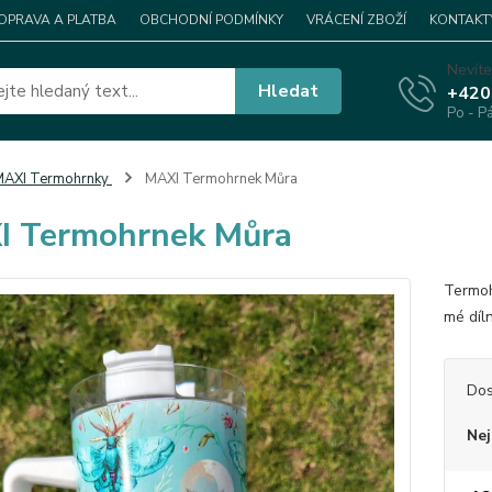
OPRAVA A PLATBA
OBCHODNÍ PODMÍNKY
VRÁCENÍ ZBOŽÍ
KONTAKT
Nevíte
Hledat
+420
Po - P
MAXI Termohrnky
MAXI Termohrnek Můra
I Termohrnek Můra
Termoh
mé díl
Dos
Nej