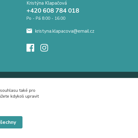
Kristýna Klapačová
+420 608 784 018
Po - Pá 8.00 - 16.00
kristyna.klapacova@email.cz
 souhlasu také pro
žete kdykoli upravit
všechny