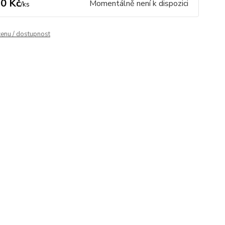
0 Kč
Momentálně není k dispozici
/
ks
cenu / dostupnost