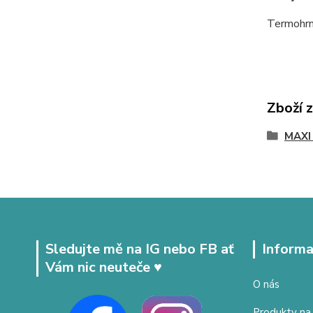
Termohrne
Zboží 
MAXI
Sledujte mě na IG nebo FB ať
Informa
Vám nic neuteče ♥
O nás
Produkty na