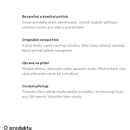
Bezpečný a kvalitní potisk.
Svoje produkty mám otestované, včetně nádobí splňující
všechny normy pro styk s potravinami
Originální celopotisk
Každý motiv sama navrhuji a tisknu. Díky tomu vznikají výrobky,
které jen tak někde nenajdete.
Úprava na přání
Přidám jméno, věnování nebo upravím motiv. Před tiskem vám
ráda připravím návrh ke schválení.
Osobní přístup
Pomohu Vám vybrat nejvhodnější produkty i technologii tisku
pro Váš merch. Vytvořím Vám vzorky.
O produktu