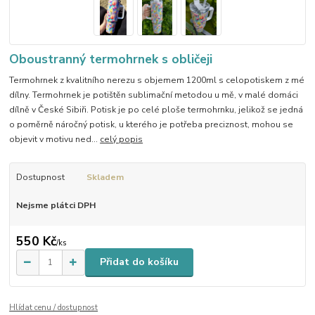
Oboustranný termohrnek s obličeji
Termohrnek z kvalitního nerezu s objemem 1200ml s celopotiskem z mé
dílny. Termohrnek je potištěn sublimační metodou u mě, v malé domáci
dílně v České Sibiři. Potisk je po celé ploše termohrnku, jelikož se jedná
o poměrně náročný potisk, u kterého je potřeba preciznost, mohou se
objevit v motivu ned...
celý popis
Dostupnost
Skladem
Nejsme plátci DPH
550 Kč
/
ks
Přidat do košíku
Hlídat cenu / dostupnost