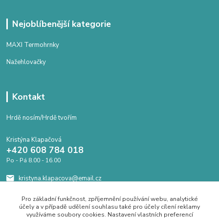
Nejoblíbenější kategorie
MAXI Termohrnky
Nažehlovačky
Kontakt
Hrdě nosím/Hrdě tvořím
Kristýna Klapačová
+420 608 784 018
Po - Pá 8.00 - 16.00
kristyna.klapacova@email.cz
Pro základní funkčnost, zpříjemnění používání webu, analytické
účely a v případě udělení souhlasu také pro účely cílení reklamy
využíváme soubory cookies. Nastavení vlastních preferencí