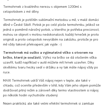
Termohrnek z kvalitního nerezu s objemem 1200ml s
celopotiskem z mé dílny.
Termohrnek je potištěn sublimační metodou u mě, v malé domáci
dílně v České Sibiři. Potisk je po celé ploše termohrnku, jelikož se
jedná o poměrně náročný potisk, u kterého je potřeba preciznost,
mohou se objevit v motivu nedokonalosti, každý hrneček je proto
originál a proto celopotisk nevyrábím na zakázku, protože je pro
mě vždy takové překvapení, jak vyjde :-)
Termohrnek má ouško a vyjímatelné víčko s otvorem na
brčko, které je součástí.
Výřez na brčko se dá otočením víčka
uzavřít, tudíž například v autě můžete mít hrnek uzavřen. Díky
skvělému tvaru hezky sedí v držáku a vy tak máte nápoj vždy po
ruce.
MAXI Termohrnek udrží Váš nápoj nejen v teple, ale také v
chladu, což oceníte především v létě, kdy Vám jeho objem pomůže
dodržovat pitný režim a zároveň díky termo vlastnostem si nápoj
po několik hodin vychutnáte studený.
Nejen praktický, ale také velmi efektní termohrnek si zamiluje