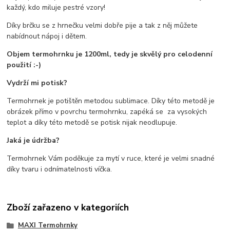
každý, kdo miluje pestré vzory!
Díky brčku se z hrnečku velmi dobře pije a tak z něj můžete
nabídnout nápoj i dětem.
Objem termohrnku je 1200ml, tedy je skvělý pro celodenní
použití :-)
Vydrží mi potisk?
Termohrnek je potištěn metodou sublimace. Díky této metodě je
obrázek přímo v povrchu termohrnku, zapéká se za vysokých
teplot a díky této metodě se potisk nijak neodlupuje.
Jaká je údržba?
Termohrnek Vám poděkuje za mytí v ruce, které je velmi snadné
díky tvaru i odnímatelnosti víčka.
Zboží zařazeno v kategoriích
MAXI Termohrnky