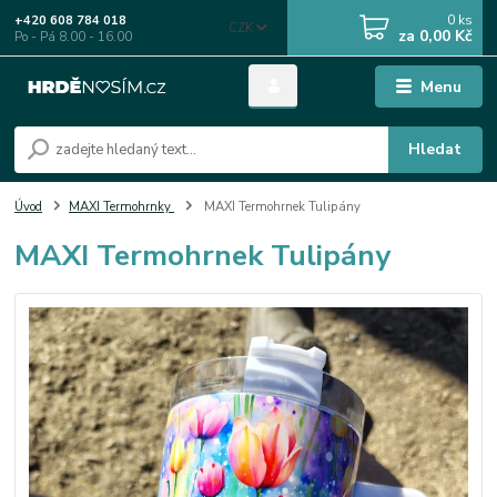
0
ks
+420 608 784 018
CZK
za
0,00 Kč
Po - Pá 8.00 - 16.00
Menu
Hledat
Úvod
MAXI Termohrnky
MAXI Termohrnek Tulipány
MAXI Termohrnek Tulipány