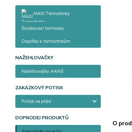
MAXI Termohrnky
Šroubovací termosky
Doplňky k termohrnkům
NAŽEHLOVAČKY
Nažehlovačky A4/A5
ZAKÁZKOVÝ POTISK
Potisk na přání
DOPRODEJ PRODUKTŮ
O prod
Samolepky na auto