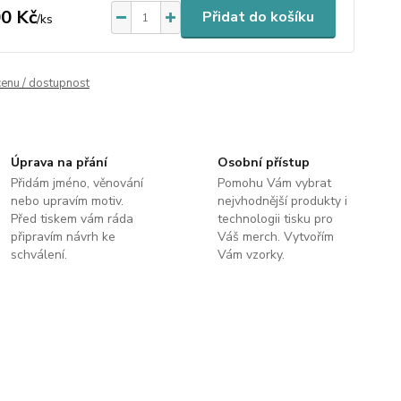
0 Kč
Přidat do košíku
/
ks
cenu / dostupnost
Úprava na přání
Osobní přístup
Přidám jméno, věnování
Pomohu Vám vybrat
nebo upravím motiv.
nejvhodnější produkty i
Před tiskem vám ráda
technologii tisku pro
připravím návrh ke
Váš merch. Vytvořím
schválení.
Vám vzorky.