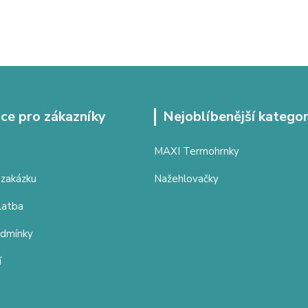
ce pro zákazníky
Nejoblíbenější kategor
MAXI Termohrnky
 zakázku
Nažehlovačky
latba
odmínky
í