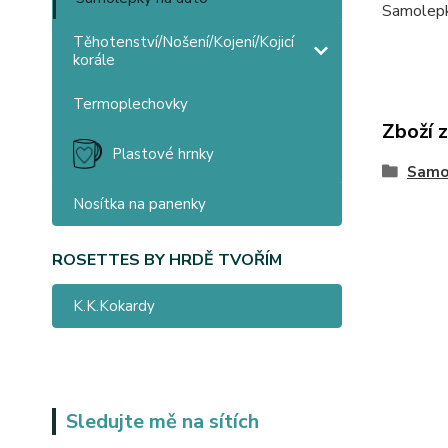
Samolepk
Těhotenství/Nošení/Kojení/Kojicí
korále
Termoplechovky
Zboží 
Plastové hrnky
Samo
Nosítka na panenky
ROSETTES BY HRDĚ TVOŘÍM
K.K.Kokardy
Sledujte mě na sítích