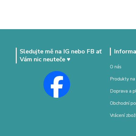
Sledujte mě na IG nebo FB ať
Informa
Vám nic neuteče ♥
O nás
Produkty na
Doprava a p
Obchodní p
Vrácení zbož