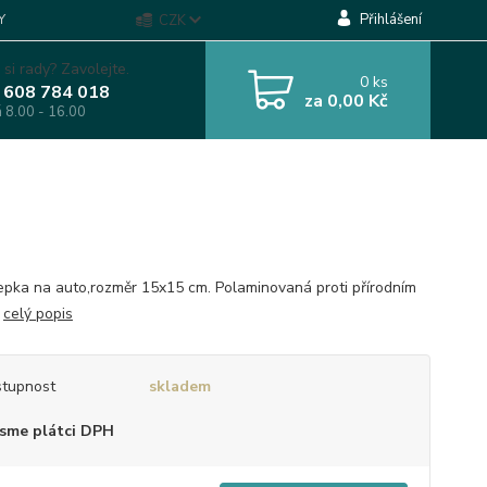
Přihlášení
Y
CZK
 si rady? Zavolejte.
0
ks
 608 784 018
za
0,00 Kč
á 8.00 - 16.00
pka na auto,rozměr 15x15 cm. Polaminovaná proti přírodním
.
celý popis
tupnost
skladem
sme plátci DPH