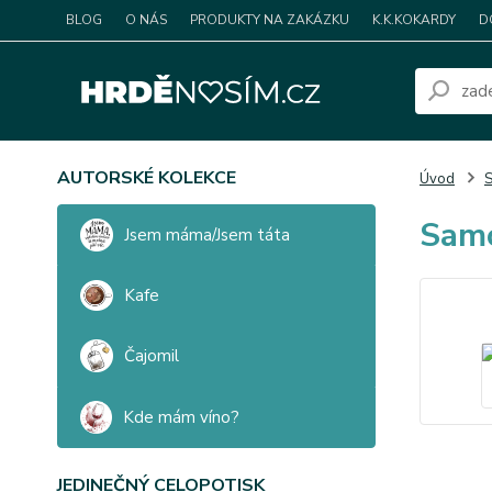
BLOG
O NÁS
PRODUKTY NA ZAKÁZKU
K.K.KOKARDY
D
AUTORSKÉ KOLEKCE
Úvod
S
Samo
Jsem máma/Jsem táta
Kafe
Čajomil
Kde mám víno?
JEDINEČNÝ CELOPOTISK