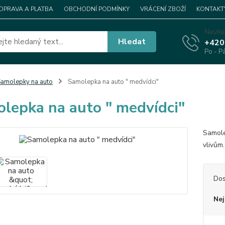
OPRAVA A PLATBA
OBCHODNÍ PODMÍNKY
VRÁCENÍ ZBOŽÍ
KONTAKT
Nevíte
Hledat
+420
Po - P
amolepky na auto
Samolepka na auto " medvídci"
lepka na auto " medvídci"
Samole
vlivům
Dos
Nej