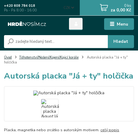
0
ks
+420 608 784 018
CZK
za
0,00 Kč
Po - Pá 8.00 - 16.00
Menu
Hledat
Úvod
Těhotenství/Nošení/Kojení/Kojicí korále
Autorská placka "Já + ty"
holčička
Autorská placka "Já + ty" holčička
Placka, magnetka nebo zrcátko s autorským motivem.
celý popis