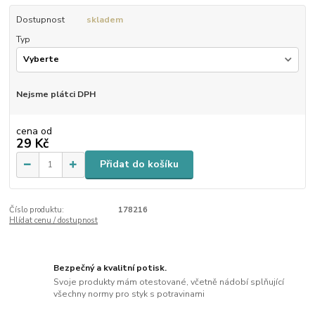
Dostupnost
skladem
Typ
Nejsme plátci DPH
cena od
29 Kč
Přidat do košíku
Číslo produktu:
178216
Hlídat cenu / dostupnost
Bezpečný a kvalitní potisk.
Svoje produkty mám otestované, včetně nádobí splňující
všechny normy pro styk s potravinami