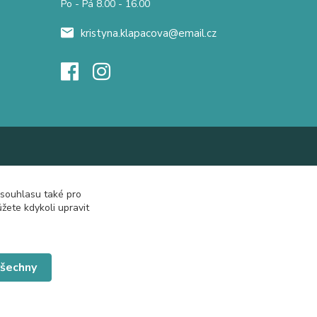
Po - Pá 8.00 - 16.00
kristyna.klapacova@email.cz
 souhlasu také pro
žete kdykoli upravit
všechny
Vytvořeno na
Eshop-rychle.cz