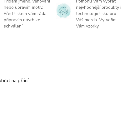
Přidám jméno, věnování
Pomohu Vám vybrat
nebo upravím motiv.
nejvhodnější produkty i
Před tiskem vám ráda
technologii tisku pro
připravím návrh ke
Váš merch. Vytvořím
schválení.
Vám vzorky.
rat na přání.