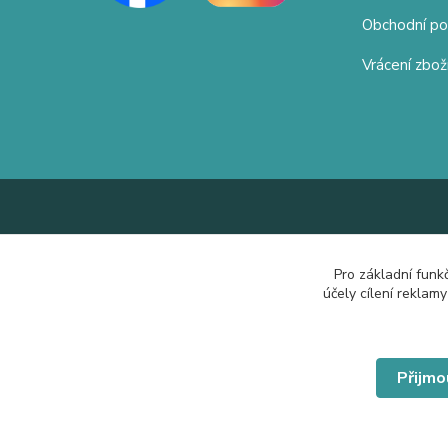
Obchodní p
Vrácení zbož
Pro základní funk
účely cílení reklam
Přijmo
© Copyright 2019 Hrdě nosím.cz