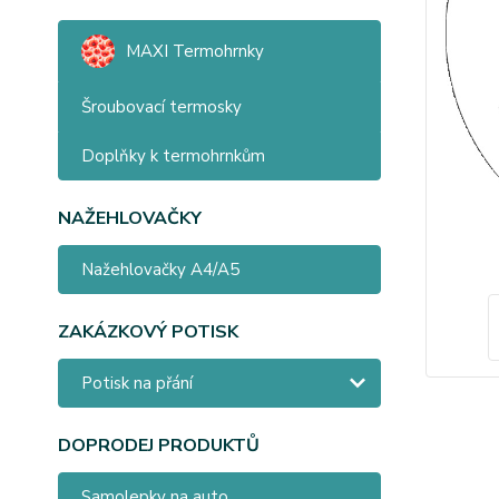
MAXI Termohrnky
Šroubovací termosky
Doplňky k termohrnkům
NAŽEHLOVAČKY
Nažehlovačky A4/A5
ZAKÁZKOVÝ POTISK
Potisk na přání
DOPRODEJ PRODUKTŮ
Samolepky na auto