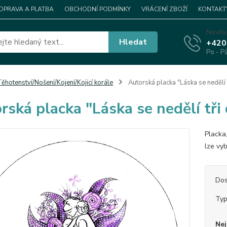
OPRAVA A PLATBA
OBCHODNÍ PODMÍNKY
VRÁCENÍ ZBOŽÍ
KONTAKT
Nevíte
Hledat
+420
Po - P
ěhotenství/Nošení/Kojení/Kojicí korále
Autorská placka "Láska se nedělí t
rská placka "Láska se nedělí tři 
Placka
lze vy
Dos
Ty
Nej