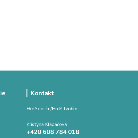
ie
Kontakt
Hrdě nosím/Hrdě tvořím
Kristýna Klapačová
+420 608 784 018