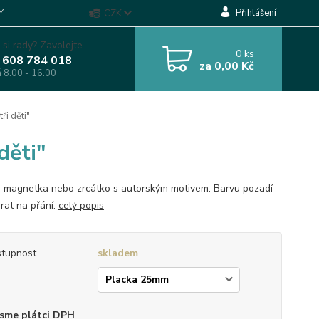
Přihlášení
Y
CZK
 si rady? Zavolejte.
0
ks
 608 784 018
za
0,00 Kč
á 8.00 - 16.00
ři děti"
děti"
, magnetka nebo zrcátko s autorským motivem. Barvu pozadí
brat na přání.
celý popis
tupnost
skladem
p
sme plátci DPH