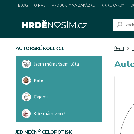
BLOG
O NÁS
PRODUKTY NA ZAKÁZKU
K.K.KOKARDY
D
AUTORSKÉ KOLEKCE
Úvod
T
Auto
Jsem máma/Jsem táta
Kafe
Čajomil
Kde mám víno?
JEDINEČNÝ CELOPOTISK