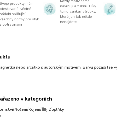
Každý motiv sama
Svoje produkty mám
navrhuji a tisknu. Díky
otestované, včetně
tomu vznikají výrobky,
nádobí splňující
které jen tak někde
všechny normy pro styk
nenajdete.
s potravinami
uktu
agnetka nebo zrcátko s autorským motivem. Barvu pozadí lze vyb
zařazeno v kategoriích
enství/Nošení/Kojení/Kojicí
Doplňky
e