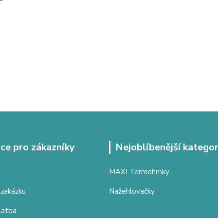
ce pro zákazníky
Nejoblíbenější kategor
MAXI Termohrnky
 zakázku
Nažehlovačky
latba