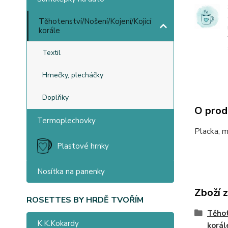
Těhotenství/Nošení/Kojení/Kojicí
korále
Textil
Hrnečky, plecháčky
Doplňky
O prod
Termoplechovky
Placka, m
Plastové hrnky
Nosítka na panenky
Zboží 
ROSETTES BY HRDĚ TVOŘÍM
Těhot
K.K.Kokardy
korál