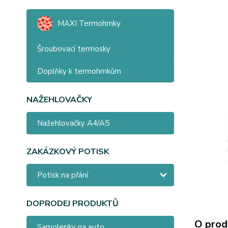
MAXI Termohrnky
Šroubovací termosky
Doplňky k termohrnkům
NAŽEHLOVAČKY
Nažehlovačky A4/A5
ZAKÁZKOVÝ POTISK
Potisk na přání
DOPRODEJ PRODUKTŮ
O prod
Samolepky na auto