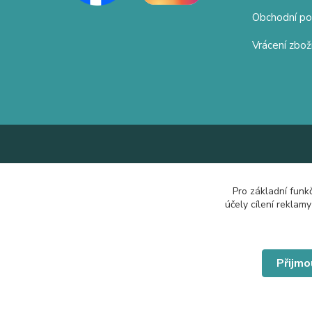
Obchodní p
Vrácení zbož
Pro základní funk
účely cílení reklam
Přijmo
© Copyright 2019 Hrdě nosím.cz