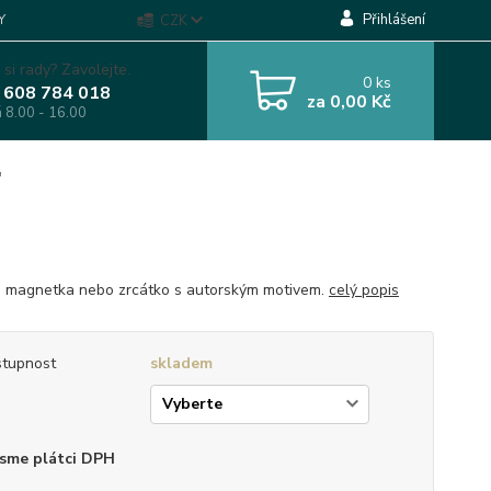
Přihlášení
Y
CZK
 si rady? Zavolejte.
0
ks
 608 784 018
za
0,00 Kč
á 8.00 - 16.00
"
, magnetka nebo zrcátko s autorským motivem.
celý popis
tupnost
skladem
p
sme plátci DPH