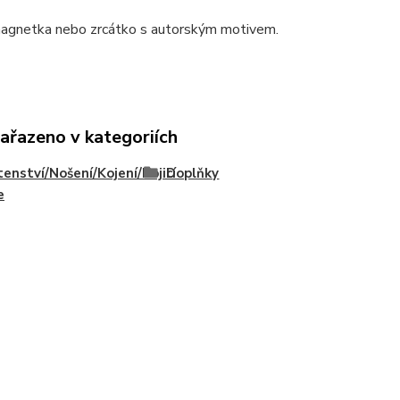
magnetka nebo zrcátko s autorským motivem.
zařazeno v kategoriích
enství/Nošení/Kojení/Kojicí
Doplňky
e