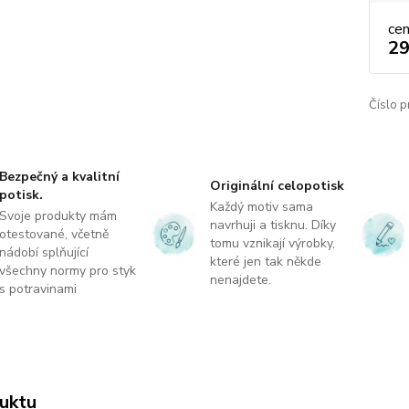
ce
29
Číslo p
Bezpečný a kvalitní
Originální celopotisk
potisk.
Každý motiv sama
Svoje produkty mám
navrhuji a tisknu. Díky
otestované, včetně
tomu vznikají výrobky,
nádobí splňující
které jen tak někde
všechny normy pro styk
nenajdete.
s potravinami
uktu