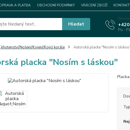
OPRAVA A PLATBA
OBCHODNÍ PODMÍNKY
VRÁCENÍ ZBOŽÍ
KONTAKT
Nevíte
Hledat
+420
Po - P
ěhotenství/Nošení/Kojení/Kojicí korále
Autorská placka "Nosím s láskou
rská placka "Nosím s láskou"
Placka
Dos
Ty
Nej