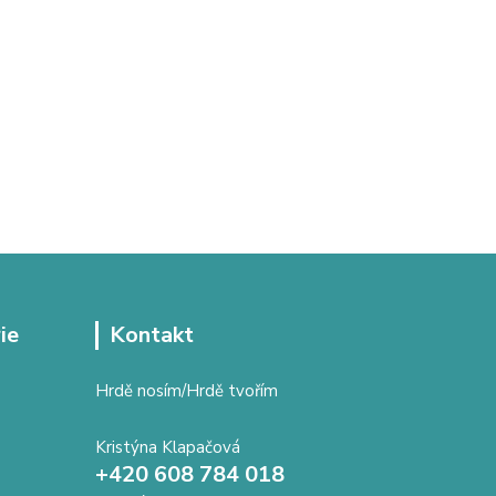
ie
Kontakt
Hrdě nosím/Hrdě tvořím
Kristýna Klapačová
+420 608 784 018