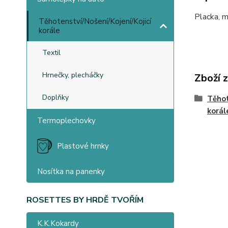
Placka, 
Těhotenství/Nošení/Kojení/Kojicí
korále
Textil
Hrnečky, plecháčky
Zboží 
Doplňky
Těhot
korál
Termoplechovky
Plastové hrnky
Nosítka na panenky
ROSETTES BY HRDĚ TVOŘÍM
K.K.Kokardy