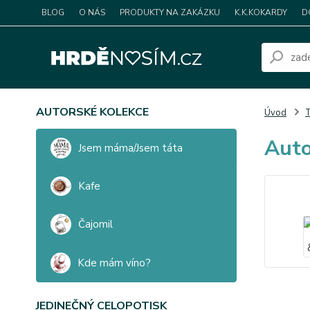
BLOG
O NÁS
PRODUKTY NA ZAKÁZKU
K.K.KOKARDY
D
AUTORSKÉ KOLEKCE
Úvod
T
Auto
Jsem máma/Jsem táta
Kafe
Čajomil
Kde mám víno?
JEDINEČNÝ CELOPOTISK