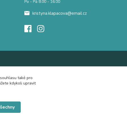
Po - Pá 8.00 - 16.00
kristyna.klapacova@email.cz
 souhlasu také pro
žete kdykoli upravit
všechny
Vytvořeno na
Eshop-rychle.cz