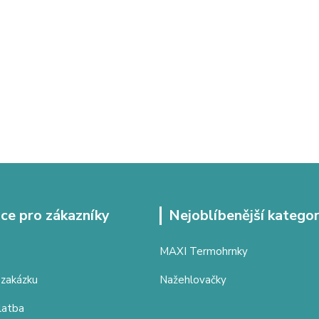
ce pro zákazníky
Nejoblíbenější kategor
MAXI Termohrnky
 zakázku
Nažehlovačky
latba