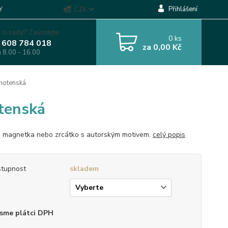
Přihlášení
Y
CZK
 si rady? Zavolejte.
0
ks
 608 784 018
za
0,00 Kč
á 8.00 - 16.00
ěhotenská
otenská
, magnetka nebo zrcátko s autorským motivem.
celý popis
tupnost
skladem
p
sme plátci DPH