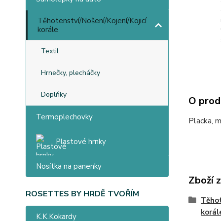
Těhotenství/Nošení/Kojení/Kojicí
korále
Textil
Hrnečky, plecháčky
Doplňky
O prod
Termoplechovky
Placka, 
Plastové hrnky
Nosítka na panenky
Zboží 
ROSETTES BY HRDĚ TVOŘÍM
Těhot
korál
K.K.Kokardy