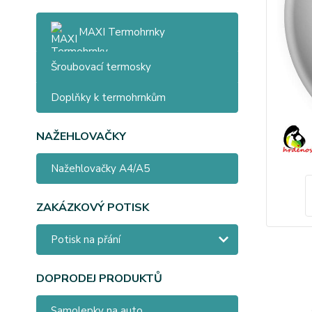
MAXI Termohrnky
Šroubovací termosky
Doplňky k termohrnkům
NAŽEHLOVAČKY
Nažehlovačky A4/A5
ZAKÁZKOVÝ POTISK
Potisk na přání
DOPRODEJ PRODUKTŮ
Samolepky na auto