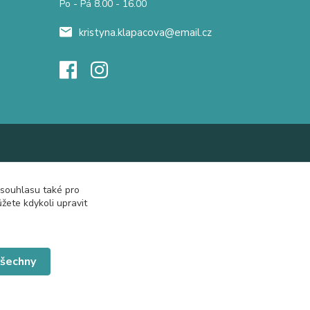
Po - Pá 8.00 - 16.00
kristyna.klapacova@email.cz
 souhlasu také pro
žete kdykoli upravit
všechny
Vytvořeno na
Eshop-rychle.cz