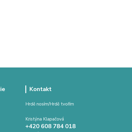
ie
Kontakt
Hrdě nosím/Hrdě tvořím
Kristýna Klapačová
+420 608 784 018