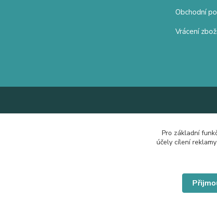
Obchodní p
Vrácení zbož
Pro základní funk
účely cílení reklam
Přijmo
© Copyright 2019 Hrdě nosím.cz