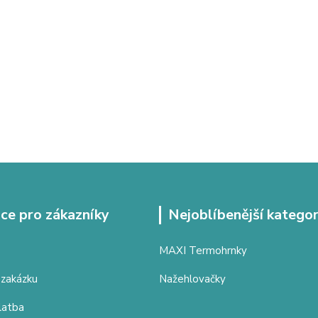
ce pro zákazníky
Nejoblíbenější kategor
MAXI Termohrnky
 zakázku
Nažehlovačky
latba