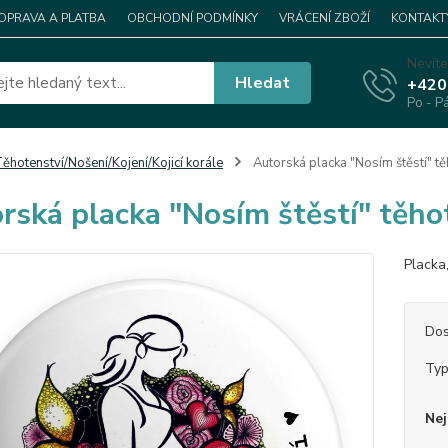
OPRAVA A PLATBA
OBCHODNÍ PODMÍNKY
VRÁCENÍ ZBOŽÍ
KONTAKT
Nevíte
Hledat
+420
Po - P
ěhotenství/Nošení/Kojení/Kojicí korále
Autorská placka "Nosím štěstí" t
rská placka "Nosím štěstí" těh
Placka
Dos
Ty
Nej