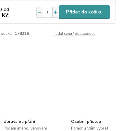
na od
Přidat do košíku
 Kč
roduktu:
178216
Hlídat cenu / dostupnost
Úprava na přání
Osobní přístup
Přidám jméno, věnování
Pomohu Vám vybrat