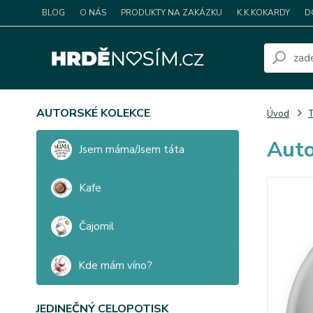
BLOG
O NÁS
PRODUKTY NA ZAKÁZKU
K.K.KOKARDY
D
AUTORSKÉ KOLEKCE
Úvod
T
Auto
Jsem máma/Jsem táta
Kafe
Čajomil
Kde mám víno?
JEDINEČNÝ CELOPOTISK