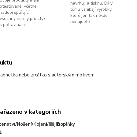
Svoje produkty mám
navrhuji a tisknu. Díky
otestované, včetně
tomu vznikají výrobky,
nádobí splňující
které jen tak někde
všechny normy pro styk
nenajdete.
s potravinami
uktu
magnetka nebo zrcátko s autorským motivem.
zařazeno v kategoriích
enství/Nošení/Kojení/Kojicí
Doplňky
e