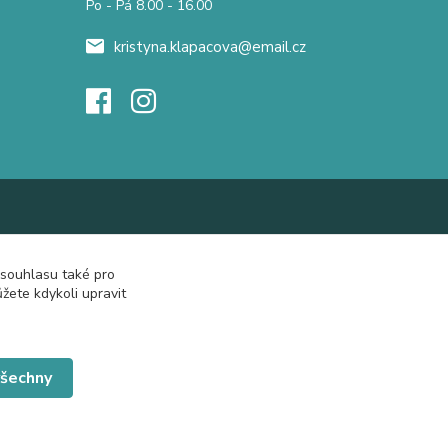
Po - Pá 8.00 - 16.00
kristyna.klapacova@email.cz
 souhlasu také pro
žete kdykoli upravit
všechny
Vytvořeno na
Eshop-rychle.cz