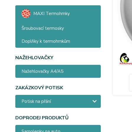
MAXI Termohrnky
Šroubovací termosky
Doplňky k termohrnkům
NAŽEHLOVAČKY
Nažehlovačky A4/A5
ZAKÁZKOVÝ POTISK
Potisk na přání
DOPRODEJ PRODUKTŮ
Samolepky na auto