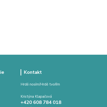
ie
Kontakt
Hrdě nosím/Hrdě tvořím
Kristýna Klapačová
+420 608 784 018