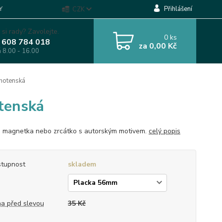
Přihlášení
Y
CZK
 si rady? Zavolejte.
0
ks
 608 784 018
za
0,00 Kč
á 8.00 - 16.00
ěhotenská
otenská
, magnetka nebo zrcátko s autorským motivem.
celý popis
tupnost
skladem
p
a před slevou
35 Kč