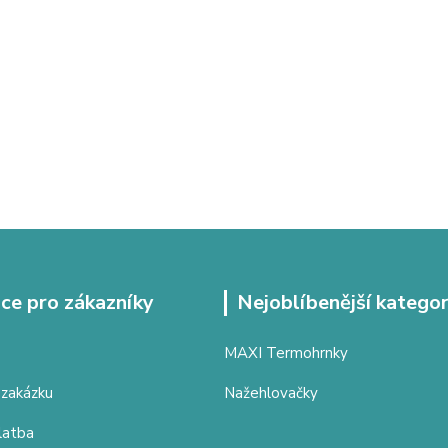
ce pro zákazníky
Nejoblíbenější kategor
MAXI Termohrnky
 zakázku
Nažehlovačky
latba