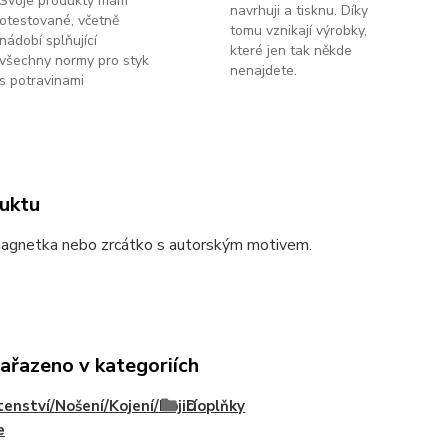
Svoje produkty mám
navrhuji a tisknu. Díky
otestované, včetně
tomu vznikají výrobky,
nádobí splňující
které jen tak někde
všechny normy pro styk
nenajdete.
s potravinami
uktu
magnetka nebo zrcátko s autorským motivem.
zařazeno v kategoriích
enství/Nošení/Kojení/Kojicí
Doplňky
e