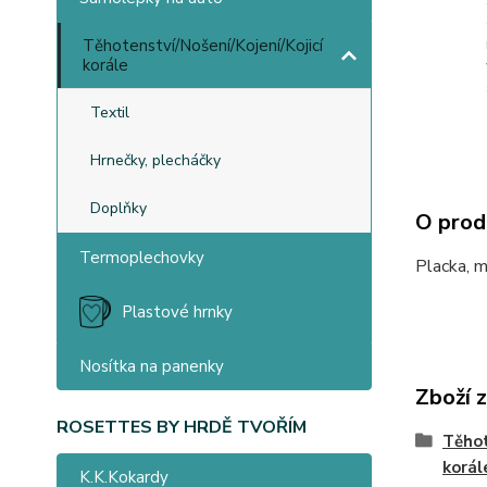
Těhotenství/Nošení/Kojení/Kojicí
korále
Textil
Hrnečky, plecháčky
Doplňky
O prod
Termoplechovky
Placka, 
Plastové hrnky
Nosítka na panenky
Zboží 
ROSETTES BY HRDĚ TVOŘÍM
Těhot
korál
K.K.Kokardy