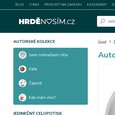
BLOG
O NÁS
PRODUKTY NA ZAKÁZKU
K.K.KOKARDY
D
AUTORSKÉ KOLEKCE
Úvod
T
Auto
Jsem máma/Jsem táta
Kafe
Čajomil
Kde mám víno?
JEDINEČNÝ CELOPOTISK