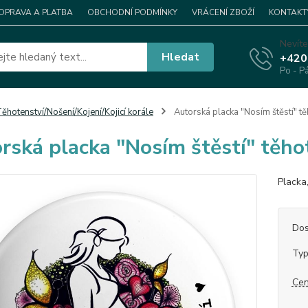
OPRAVA A PLATBA
OBCHODNÍ PODMÍNKY
VRÁCENÍ ZBOŽÍ
KONTAKT
Nevíte
Hledat
+420
Po - P
ěhotenství/Nošení/Kojení/Kojicí korále
Autorská placka "Nosím štěstí" t
rská placka "Nosím štěstí" těh
Placka
Dos
Ty
Cen