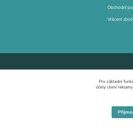
Obchodní p
Vrácení zbož
Pro základní funk
účely cílení reklam
Přijmo
© Copyright 2019 Hrdě nosím.cz