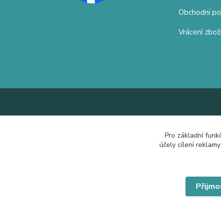
Obchodní p
Vrácení zbož
Pro základní funk
účely cílení reklam
Přijmo
© Copyright 2019 Hrdě nosím.cz