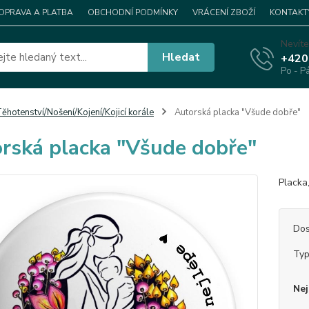
OPRAVA A PLATBA
OBCHODNÍ PODMÍNKY
VRÁCENÍ ZBOŽÍ
KONTAKT
Nevíte
Hledat
+420
Po - P
ěhotenství/Nošení/Kojení/Kojicí korále
Autorská placka "Všude dobře"
rská placka "Všude dobře"
Placka
Dos
Ty
Nej