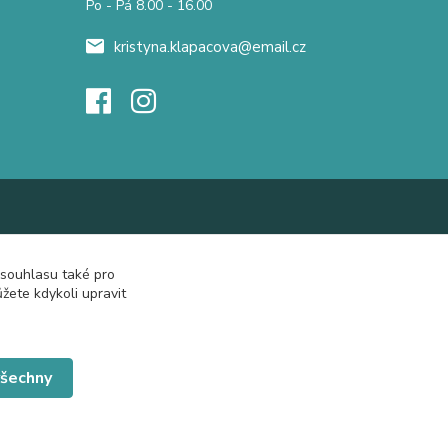
Po - Pá 8.00 - 16.00
kristyna.klapacova@email.cz
 souhlasu také pro
žete kdykoli upravit
všechny
Vytvořeno na
Eshop-rychle.cz