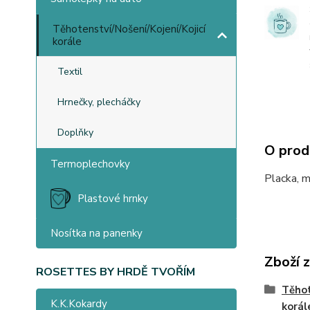
Těhotenství/Nošení/Kojení/Kojicí
korále
Textil
Hrnečky, plecháčky
Doplňky
O prod
Termoplechovky
Placka, 
Plastové hrnky
Nosítka na panenky
Zboží 
ROSETTES BY HRDĚ TVOŘÍM
Těhot
K.K.Kokardy
korál