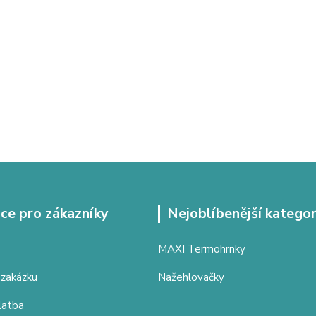
ce pro zákazníky
Nejoblíbenější kategor
MAXI Termohrnky
 zakázku
Nažehlovačky
latba