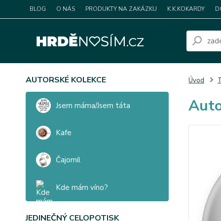
BLOG
O NÁS
PRODUKTY NA ZAKÁZKU
K.K.KOKARDY
D
AUTORSKÉ KOLEKCE
Úvod
T
Auto
Jsem máma/Jsem táta
Kafe
Čajomil
Kde mám víno?
JEDINEČNÝ CELOPOTISK