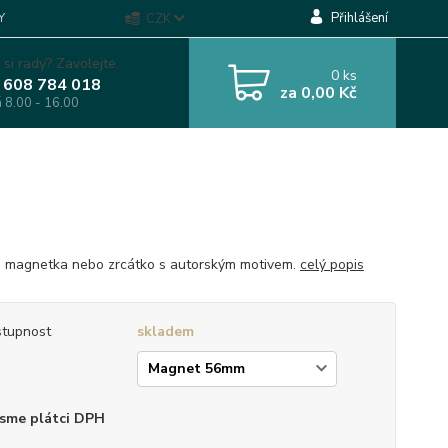
Přihlášení
Y
CZK
 si rady? Zavolejte.
0
ks
 608 784 018
za
0,00 Kč
á 8.00 - 16.00
, magnetka nebo zrcátko s autorským motivem.
celý popis
tupnost
skladem
p
sme plátci DPH