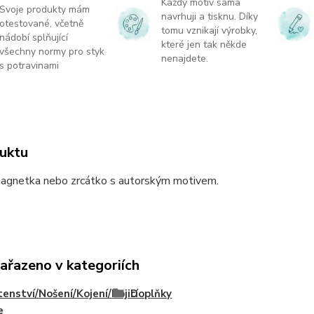
Každý motiv sama
Svoje produkty mám
navrhuji a tisknu. Díky
otestované, včetně
tomu vznikají výrobky,
nádobí splňující
které jen tak někde
všechny normy pro styk
nenajdete.
s potravinami
uktu
magnetka nebo zrcátko s autorským motivem.
zařazeno v kategoriích
enství/Nošení/Kojení/Kojicí
Doplňky
e