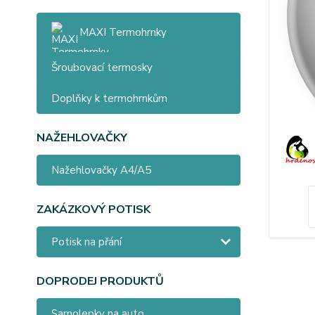
MAXI Termohrnky
Šroubovací termosky
Doplňky k termohrnkům
NAŽEHLOVAČKY
Nažehlovačky A4/A5
ZAKÁZKOVÝ POTISK
Potisk na přání
DOPRODEJ PRODUKTŮ
Samolepky na auto