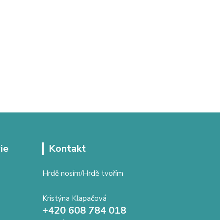
ie
Kontakt
Hrdě nosím/Hrdě tvořím
Kristýna Klapačová
+420 608 784 018