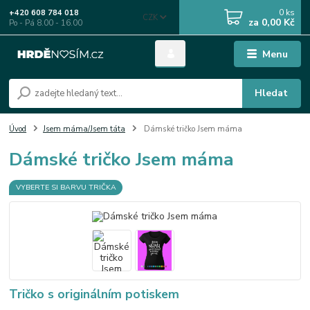
0
ks
+420 608 784 018
CZK
za
0,00 Kč
Po - Pá 8.00 - 16.00
Menu
Hledat
Úvod
Jsem máma/Jsem táta
Dámské tričko Jsem máma
Dámské tričko Jsem máma
VYBERTE SI BARVU TRIČKA
Tričko s originálním potiskem