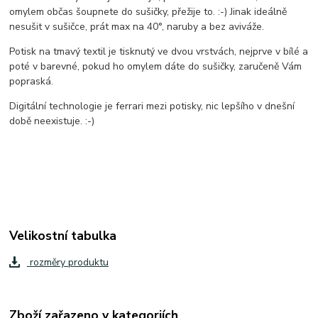
omylem občas šoupnete do sušičky, přežije to. :-) Jinak ideálně
nesušit v sušičce, prát max na 40°, naruby a bez aviváže.
Potisk na tmavý textil je tisknutý ve dvou vrstvách, nejprve v bílé a
poté v barevné, pokud ho omylem dáte do sušičky, zaručeně Vám
popraská.
Digitální technologie je ferrari mezi potisky, nic lepšího v dnešní
době neexistuje. :-)
Velikostní tabulka
rozměry produktu
Zboží zařazeno v kategoriích