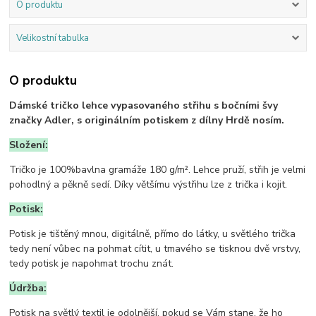
O produktu
Velikostní tabulka
O produktu
Dámské tričko lehce vypasovaného střihu s bočními švy
značky Adler, s originálním potiskem z dílny Hrdě nosím.
Složení:
Tričko je 100%bavlna gramáže 180 g/m². Lehce pruží, střih je velmi
pohodlný a pěkně sedí. Díky většímu výstřihu lze z trička i kojit.
Potisk:
Potisk je tištěný mnou, digitálně, přímo do látky, u světlého trička
tedy není vůbec na pohmat cítit, u tmavého se tisknou dvě vrstvy,
tedy potisk je napohmat trochu znát.
Údržba:
Potisk na světlý textil je odolnější, pokud se Vám stane, že ho