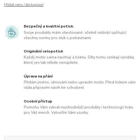
Hlídat cenu / dostupnost
Bezpečný a kvalitní potisk.
Svoje produkty mám otestované, včetně nádobí splňující
všechny normy pro styk s potravinami
Originální celopotisk
Každý motiv sama navrhuji a tisknu. Díky tomu vznikají výrobky,
které jen tak někde nenajdete.
Úprava na přání
Přidám jméno, věnování nebo upravím motiv. Před tiskem vám
ráda připravím návrh ke schválení.
Osobní přístup
Pomohu Vám vybrat nejvhodnější produkty i technologii tisku
pro Váš merch. Vytvořím Vám vzorky.