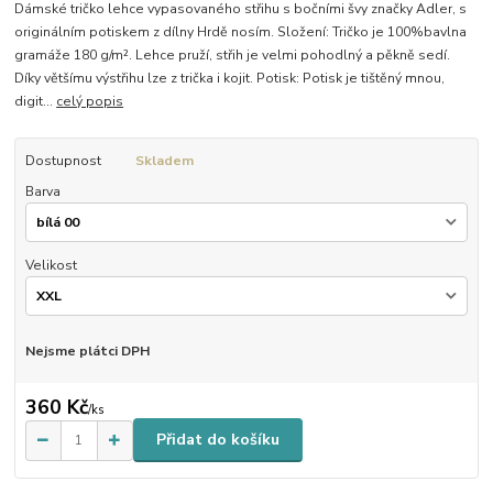
Dámské tričko lehce vypasovaného střihu s bočními švy značky Adler, s
originálním potiskem z dílny Hrdě nosím. Složení: Tričko je 100%bavlna
gramáže 180 g/m². Lehce pruží, střih je velmi pohodlný a pěkně sedí.
Díky většímu výstřihu lze z trička i kojit. Potisk: Potisk je tištěný mnou,
digit...
celý popis
Dostupnost
Skladem
Barva
Velikost
Nejsme plátci DPH
360 Kč
/
ks
Přidat do košíku