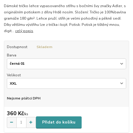
Dámské tričko lehce vypasovaného střihu s bočními švy značky Adler, s
originálním potiskem z dílny Hrdě nosím. Složení: Tričko je 100%bavlna
gramáže 180 g/m². Lehce pruží, střih je velmi pohodlný a pěkně sedí.
Díky většímu výstřihu lze z trička i kojit. Potisk: Potisk je tištěný mnou,
digit...
celý popis
Dostupnost
Skladem
Barva
Velikost
Nejsme plátci DPH
360 Kč
/
ks
Přidat do košíku