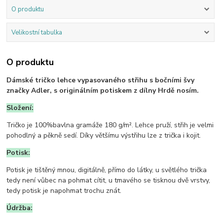
O produktu
Velikostní tabulka
O produktu
Dámské tričko lehce vypasovaného střihu s bočními švy
značky Adler, s originálním potiskem z dílny Hrdě nosím.
Složení:
Tričko je 100%bavlna gramáže 180 g/m². Lehce pruží, střih je velmi
pohodlný a pěkně sedí. Díky většímu výstřihu lze z trička i kojit.
Potisk:
Potisk je tištěný mnou, digitálně, přímo do látky, u světlého trička
tedy není vůbec na pohmat cítit, u tmavého se tisknou dvě vrstvy,
tedy potisk je napohmat trochu znát.
Údržba: