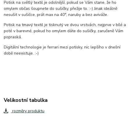
Potisk na světlý textil je odolnější, pokud se Vám stane, že ho
omylem občas šoupnete do sušičky, přežije to. :-) Jinak ideálně
nesušit v sušičce, prát max na 40°, naruby a bez aviváže.
Potisk na tmavý textil je tisknutý ve dvou vrstvách, nejprve v bílé a
poté v barevné, pokud ho omylem dáte do sušičky, zaručeně Vám
popraská.
Digitální technologie je ferrari mezi potisky, nic lepšího v dnešní
době neexistuje. :-)
Velikostní tabulka
rozměry produktu