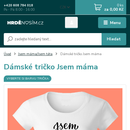
0
ks
+420 608 784 018
CZK
za
0,00 Kč
Po - Pá 8.00 - 16.00
Menu
Hledat
Úvod
Jsem máma/Jsem táta
Dámské tričko Jsem máma
Dámské tričko Jsem máma
VYBERTE SI BARVU TRIČKA