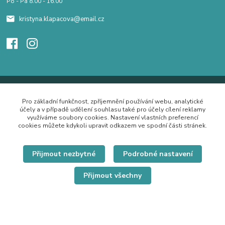
Po - Pá 8.00 - 16.00
kristyna.klapacova@email.cz
Pro základní funkčnost, zpříjemnění používání webu, analytické
účely a v případě udělení souhlasu také pro účely cílení reklamy
využíváme soubory cookies. Nastavení vlastních preferencí
cookies můžete kdykoli upravit odkazem ve spodní části stránek.
Přijmout nezbytné
Podrobné nastavení
Přijmout všechny
© Copyright 2019 Hrdě nosím.cz
Vytvořeno na
Eshop-rychle.cz