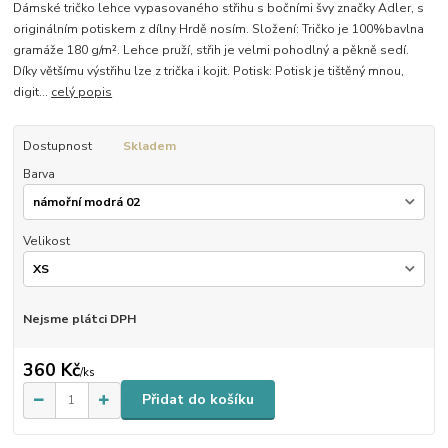
Dámské tričko lehce vypasovaného střihu s bočními švy značky Adler, s
originálním potiskem z dílny Hrdě nosím. Složení: Tričko je 100%bavlna
gramáže 180 g/m². Lehce pruží, střih je velmi pohodlný a pěkně sedí.
Díky většímu výstřihu lze z trička i kojit. Potisk: Potisk je tištěný mnou,
digit...
celý popis
Dostupnost
Skladem
Barva
Velikost
Nejsme plátci DPH
360 Kč
/
ks
Přidat do košíku