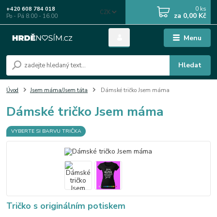
0
ks
+420 608 784 018
CZK
za
0,00 Kč
Po - Pá 8.00 - 16.00
Menu
Hledat
Úvod
Jsem máma/Jsem táta
Dámské tričko Jsem máma
Dámské tričko Jsem máma
VYBERTE SI BARVU TRIČKA
Tričko s originálním potiskem