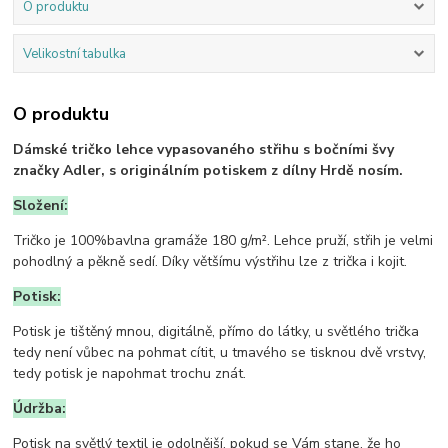
O produktu
Velikostní tabulka
O produktu
Dámské tričko lehce vypasovaného střihu s bočními švy
značky Adler, s originálním potiskem z dílny Hrdě nosím.
Složení:
Tričko je 100%bavlna gramáže 180 g/m². Lehce pruží, střih je velmi
pohodlný a pěkně sedí. Díky většímu výstřihu lze z trička i kojit.
Potisk:
Potisk je tištěný mnou, digitálně, přímo do látky, u světlého trička
tedy není vůbec na pohmat cítit, u tmavého se tisknou dvě vrstvy,
tedy potisk je napohmat trochu znát.
Údržba:
Potisk na světlý textil je odolnější, pokud se Vám stane, že ho