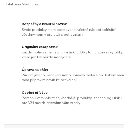
Hlídat cenu / dostupnost
Bezpečný a kvalitní potisk.
Svoje produkty mám otestované, včetně nádobí splňující
všechny normy pro styk s potravinami
Originální celopotisk
Každý motiv sama navrhuji a tisknu. Díky tomu vznikají výrobky,
které jen tak někde nenajdete.
Úprava na přání
Přidám jméno, věnování nebo upravím motiv. Před tiskem vám
ráda připravím návrh ke schválení.
Osobní přístup
Pomohu Vám vybrat nejvhodnější produkty i technologii tisku
pro Váš merch. Vytvořím Vám vzorky.