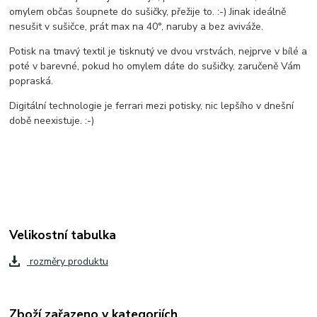
omylem občas šoupnete do sušičky, přežije to. :-) Jinak ideálně
nesušit v sušičce, prát max na 40°, naruby a bez aviváže.
Potisk na tmavý textil je tisknutý ve dvou vrstvách, nejprve v bílé a
poté v barevné, pokud ho omylem dáte do sušičky, zaručeně Vám
popraská.
Digitální technologie je ferrari mezi potisky, nic lepšího v dnešní
době neexistuje. :-)
Velikostní tabulka
rozměry produktu
Zboží zařazeno v kategoriích