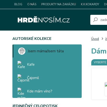
BLOG
O NÁS
PRODUKTY NA ZAKÁZKU
K.K.KOKARDY
D
AUTORSKÉ KOLEKCE
Úvod
J
Dáms
Jsem máma/Jsem táta
VYBERTE 
Kafe
Čajomil
Kde mám víno?
JEDINEČNÝ CELOPOTISK