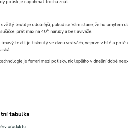
edy potisk je napohmat trochu znát.
 světlý textil je odolnější, pokud se Vám stane, že ho omylem obč
 sušičce, prát max na 40°, naruby a bez aviváže.
 tmavý textil je tisknutý ve dvou vrstvách, nejprve v bílé a pot
aská.
technologie je ferrari mezi potisky, nic lepšího v dnešní době neexi
tní tabulka
ěry produktu