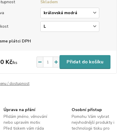
tupnost
Skladem
va
ikost
sme plátci DPH
0 Kč
Přidat do košíku
/
ks
cenu / dostupnost
Úprava na přání
Osobní přístup
Přidám jméno, věnování
Pomohu Vám vybrat
nebo upravím motiv.
nejvhodnější produkty i
Před tiskem vám ráda
technologii tisku pro