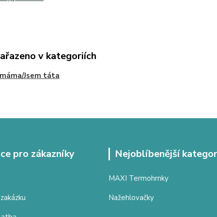
zařazeno v kategoriích
 máma/Jsem táta
ce pro zákazníky
Nejoblíbenější kategor
MAXI Termohrnky
 zakázku
Nažehlovačky