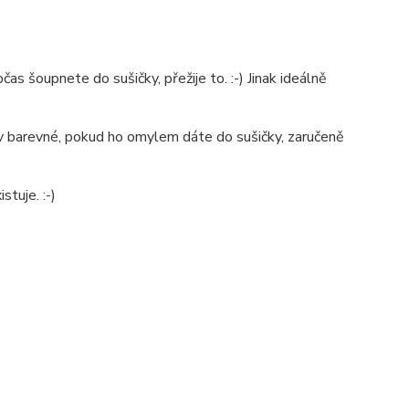
as šoupnete do sušičky, přežije to. :-) Jinak ideálně
é v barevné, pokud ho omylem dáte do sušičky, zaručeně
stuje. :-)