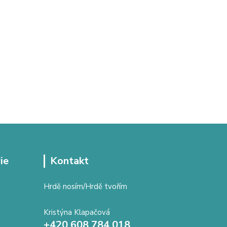
ie
Kontakt
Hrdě nosím/Hrdě tvořím
Kristýna Klapačová
+420 608 784 018