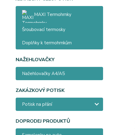
MAXI Termohrnky
Šroubovací termosky
Doplňky k termohrnkům
NAŽEHLOVAČKY
Nažehlovačky A4/A5
ZAKÁZKOVÝ POTISK
Potisk na přání
DOPRODEJ PRODUKTŮ