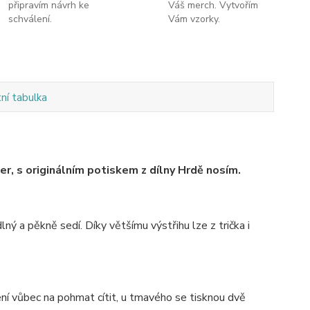
připravím návrh ke
Váš merch. Vytvořím
schválení.
Vám vzorky.
tní tabulka
r, s originálním potiskem z dílny Hrdě nosím.
ý a pěkně sedí. Díky většímu výstřihu lze z trička i
není vůbec na pohmat cítit, u tmavého se tisknou dvě