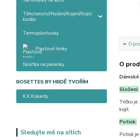
Samolepky na auto
Těhotenství/Nošení/Kojení/Kojicí
korále
Termoplechovky
O pr
Plastové hrnky
O prod
Nosítka na panenky
Dámské t
ROSETTES BY HRDĚ TVOŘÍM
Složení:
K.K.Kokardy
Tričko je
kojit.
Potisk:
Sledujte mě na sítích
Potisk je