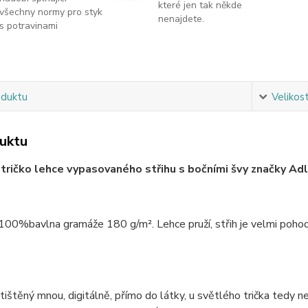
které jen tak někde
všechny normy pro styk
nenajdete.
s potravinami
oduktu
Velikos
uktu
ričko lehce vypasovaného střihu s bočními švy značky Adle
 100%bavlna gramáže 180 g/m². Lehce pruží, střih je velmi pohodln
 tištěný mnou, digitálně, přímo do látky, u světlého trička tedy 