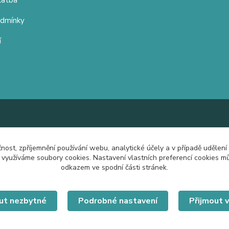
latba
odmínky
í
čnost, zpříjemnění používání webu, analytické účely a v případě udělení
y využíváme soubory cookies. Nastavení vlastních preferencí cookies mů
odkazem ve spodní části stránek.
ut nezbytné
Podrobné nastavení
Přijmout 