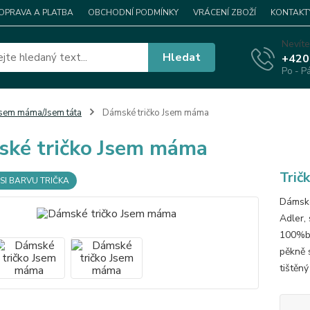
OPRAVA A PLATBA
OBCHODNÍ PODMÍNKY
VRÁCENÍ ZBOŽÍ
KONTAKT
Nevíte
Hledat
+420
Po - P
sem máma/Jsem táta
Dámské tričko Jsem máma
ké tričko Jsem máma
Trič
SI BARVU TRIČKA
Dámské
Adler, 
100%ba
pěkně s
tištěný