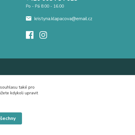
Po - Pá 8.00 - 16.00
kristyna.klapacova@email.cz
 souhlasu také pro
žete kdykoli upravit
všechny