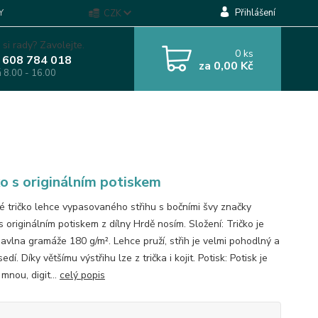
Přihlášení
Y
CZK
 si rady? Zavolejte.
0
ks
 608 784 018
za
0,00 Kč
á 8.00 - 16.00
ko s originálním potiskem
 tričko lehce vypasovaného střihu s bočními švy značky
s originálním potiskem z dílny Hrdě nosím. Složení: Tričko je
vlna gramáže 180 g/m². Lehce pruží, střih je velmi pohodlný a
edí. Díky většímu výstřihu lze z trička i kojit. Potisk: Potisk je
 mnou, digit...
celý popis