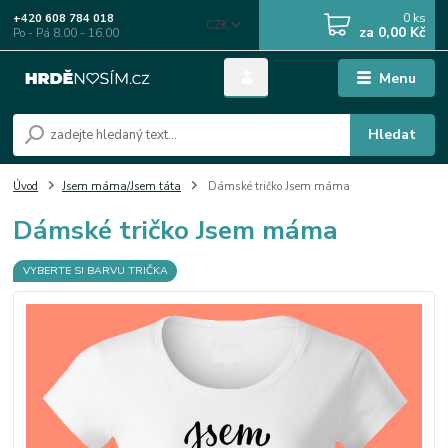
0
ks
+420 608 784 018
CZK
za
0,00 Kč
Po - Pá 8.00 - 16.00
Menu
Hledat
Úvod
Jsem máma/Jsem táta
Dámské tričko Jsem máma
Dámské tričko Jsem máma
VYBERTE SI BARVU TRIČKA