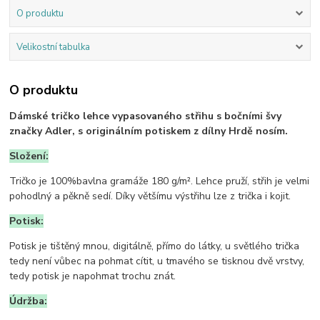
O produktu
Velikostní tabulka
O produktu
Dámské tričko lehce vypasovaného střihu s bočními švy
značky Adler, s originálním potiskem z dílny Hrdě nosím.
Složení:
Tričko je 100%bavlna gramáže 180 g/m². Lehce pruží, střih je velmi
pohodlný a pěkně sedí. Díky většímu výstřihu lze z trička i kojit.
Potisk:
Potisk je tištěný mnou, digitálně, přímo do látky, u světlého trička
tedy není vůbec na pohmat cítit, u tmavého se tisknou dvě vrstvy,
tedy potisk je napohmat trochu znát.
Údržba: