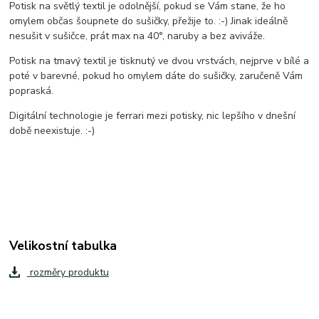
Potisk na světlý textil je odolnější, pokud se Vám stane, že ho
omylem občas šoupnete do sušičky, přežije to. :-) Jinak ideálně
nesušit v sušičce, prát max na 40°, naruby a bez aviváže.
Potisk na tmavý textil je tisknutý ve dvou vrstvách, nejprve v bílé a
poté v barevné, pokud ho omylem dáte do sušičky, zaručeně Vám
popraská.
Digitální technologie je ferrari mezi potisky, nic lepšího v dnešní
době neexistuje. :-)
Velikostní tabulka
rozměry produktu