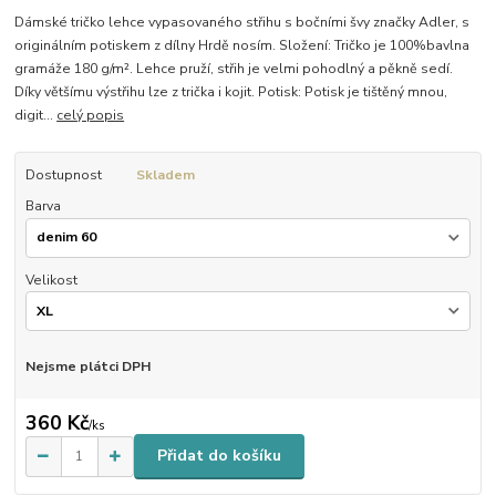
Dámské tričko lehce vypasovaného střihu s bočními švy značky Adler, s
originálním potiskem z dílny Hrdě nosím. Složení: Tričko je 100%bavlna
gramáže 180 g/m². Lehce pruží, střih je velmi pohodlný a pěkně sedí.
Díky většímu výstřihu lze z trička i kojit. Potisk: Potisk je tištěný mnou,
digit...
celý popis
Dostupnost
Skladem
Barva
Velikost
Nejsme plátci DPH
360 Kč
/
ks
Přidat do košíku