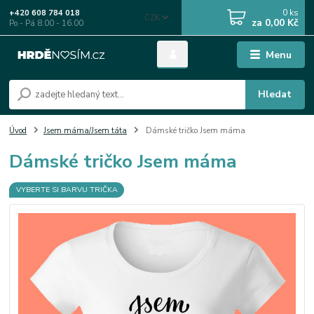
0
ks
+420 608 784 018
CZK
za
0,00 Kč
Po - Pá 8.00 - 16.00
Menu
Hledat
Úvod
Jsem máma/Jsem táta
Dámské tričko Jsem máma
Dámské tričko Jsem máma
VYBERTE SI BARVU TRIČKA