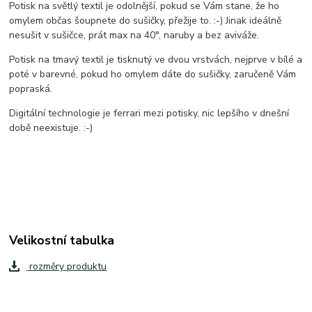
Potisk na světlý textil je odolnější, pokud se Vám stane, že ho
omylem občas šoupnete do sušičky, přežije to. :-) Jinak ideálně
nesušit v sušičce, prát max na 40°, naruby a bez aviváže.
Potisk na tmavý textil je tisknutý ve dvou vrstvách, nejprve v bílé a
poté v barevné, pokud ho omylem dáte do sušičky, zaručeně Vám
popraská.
Digitální technologie je ferrari mezi potisky, nic lepšího v dnešní
době neexistuje. :-)
Velikostní tabulka
rozměry produktu