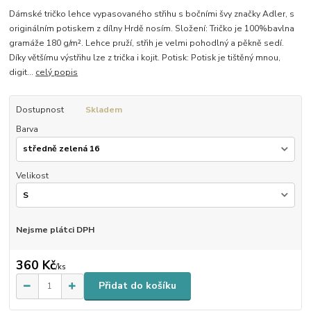
Dámské tričko lehce vypasovaného střihu s bočními švy značky Adler, s
originálním potiskem z dílny Hrdě nosím. Složení: Tričko je 100%bavlna
gramáže 180 g/m². Lehce pruží, střih je velmi pohodlný a pěkně sedí.
Díky většímu výstřihu lze z trička i kojit. Potisk: Potisk je tištěný mnou,
digit...
celý popis
Dostupnost
Skladem
Barva
Velikost
Nejsme plátci DPH
360 Kč
/
ks
Přidat do košíku