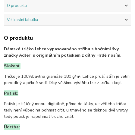
O produktu
Velikostní tabulka
O produktu
Dámské tričko lehce vypasovaného střihu s bočními švy
značky Adler, s originálním potiskem z dílny Hrdě nosím.
Složení:
Tričko je 100%bavlna gramáže 180 g/m². Lehce pruží, střih je velmi
pohodlný a pěkně sedí. Díky většímu výstřihu lze z trička i kojit.
Potisk:
Potisk je tištěný mnou, digitálně, přímo do látky, u světlého trička
tedy není vůbec na pohmat cítit, u tmavého se tisknou dvě vrstvy,
tedy potisk je napohmat trochu znát.
Údržba: