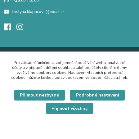
Po - Pá 8.00 - 16.00
kristyna.klapacova@email.cz
Pro základní funkčnost, zpříjemnění používání webu, analytické
účely a v případě udělení souhlasu také pro účely cílení reklamy
využíváme soubory cookies. Nastavení vlastních preferencí
cookies můžete kdykoli upravit odkazem ve spodní části stránek.
Přijmout nezbytné
Podrobné nastavení
Přijmout všechny
© Copyright 2019 Hrdě nosím.cz
Vytvořeno na
Eshop-rychle.cz