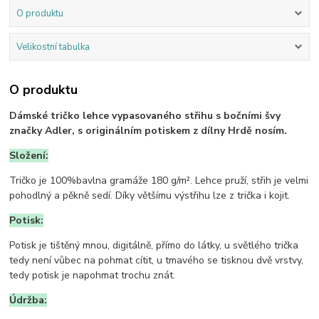
O produktu
Velikostní tabulka
O produktu
Dámské tričko lehce vypasovaného střihu s bočními švy
značky Adler, s originálním potiskem z dílny Hrdě nosím.
Složení:
Tričko je 100%bavlna gramáže 180 g/m². Lehce pruží, střih je velmi
pohodlný a pěkně sedí. Díky většímu výstřihu lze z trička i kojit.
Potisk:
Potisk je tištěný mnou, digitálně, přímo do látky, u světlého trička
tedy není vůbec na pohmat cítit, u tmavého se tisknou dvě vrstvy,
tedy potisk je napohmat trochu znát.
Údržba: