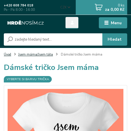
0
ks
+420 608 784 018
CZK
za
0,00 Kč
Po - Pá 8.00 - 16.00
Menu
Hledat
Úvod
Jsem máma/Jsem táta
Dámské tričko Jsem máma
Dámské tričko Jsem máma
VYBERTE SI BARVU TRIČKA