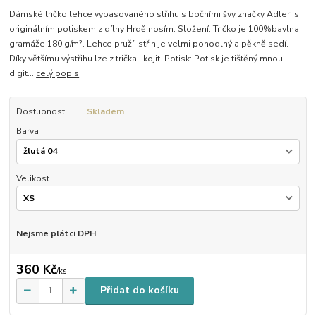
Dámské tričko lehce vypasovaného střihu s bočními švy značky Adler, s
originálním potiskem z dílny Hrdě nosím. Složení: Tričko je 100%bavlna
gramáže 180 g/m². Lehce pruží, střih je velmi pohodlný a pěkně sedí.
Díky většímu výstřihu lze z trička i kojit. Potisk: Potisk je tištěný mnou,
digit...
celý popis
Dostupnost
Skladem
Barva
Velikost
Nejsme plátci DPH
360 Kč
/
ks
Přidat do košíku