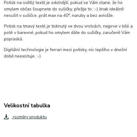
Potisk na světlý textil je odolnější, pokud se Vám stane, že ho
omylem občas šoupnete do sušičky, přežije to. :-) Jinak ideálně
nesušit v sušičce, prát max na 40°, naruby a bez aviváže.
Potisk na tmavý textil je tisknutý ve dvou vrstvách, nejprve v bílé a
poté v barevné, pokud ho omylem dáte do sušičky, zaručeně Vám
popraská.
Digitální technologie je ferrari mezi potisky, nic lepšího v dnešní
době neexistuje. :-)
Velikostní tabulka
rozměry produktu