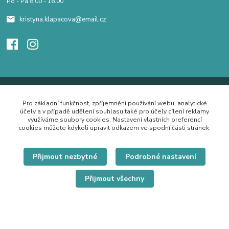
Po - Pá 8.00 - 16.00
kristyna.klapacova@email.cz
Pro základní funkčnost, zpříjemnění používání webu, analytické
účely a v případě udělení souhlasu také pro účely cílení reklamy
využíváme soubory cookies. Nastavení vlastních preferencí
cookies můžete kdykoli upravit odkazem ve spodní části stránek.
Přijmout nezbytné
Podrobné nastavení
Přijmout všechny
© Copyright 2019 Hrdě nosím.cz
Vytvořeno na
Eshop-rychle.cz