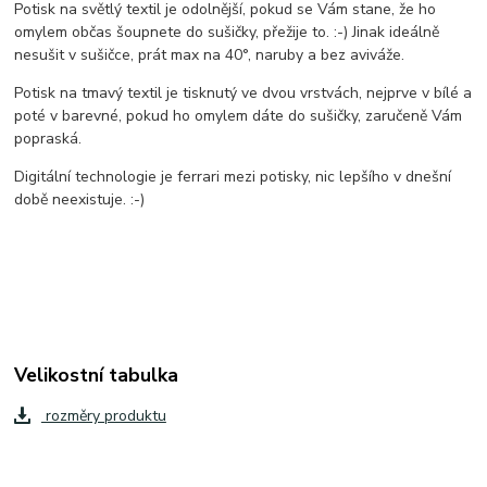
Potisk na světlý textil je odolnější, pokud se Vám stane, že ho
omylem občas šoupnete do sušičky, přežije to. :-) Jinak ideálně
nesušit v sušičce, prát max na 40°, naruby a bez aviváže.
Potisk na tmavý textil je tisknutý ve dvou vrstvách, nejprve v bílé a
poté v barevné, pokud ho omylem dáte do sušičky, zaručeně Vám
popraská.
Digitální technologie je ferrari mezi potisky, nic lepšího v dnešní
době neexistuje. :-)
Velikostní tabulka
rozměry produktu