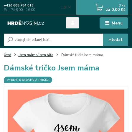
0
ks
+420 608 784 018
CZK
za
0,00 Kč
Po - Pá 8.00 - 16.00
Menu
Hledat
Úvod
Jsem máma/Jsem táta
Dámské tričko Jsem máma
Dámské tričko Jsem máma
VYBERTE SI BARVU TRIČKA