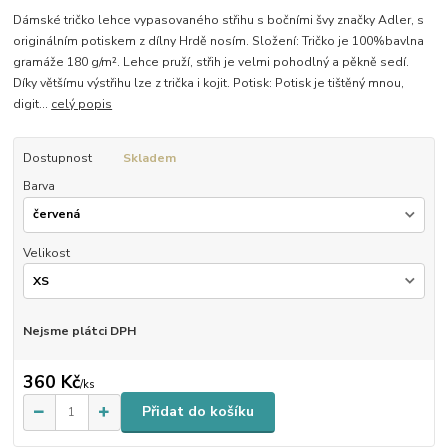
Dámské tričko lehce vypasovaného střihu s bočními švy značky Adler, s
originálním potiskem z dílny Hrdě nosím. Složení: Tričko je 100%bavlna
gramáže 180 g/m². Lehce pruží, střih je velmi pohodlný a pěkně sedí.
Díky většímu výstřihu lze z trička i kojit. Potisk: Potisk je tištěný mnou,
digit...
celý popis
Dostupnost
Skladem
Barva
Velikost
Nejsme plátci DPH
360 Kč
/
ks
Přidat do košíku