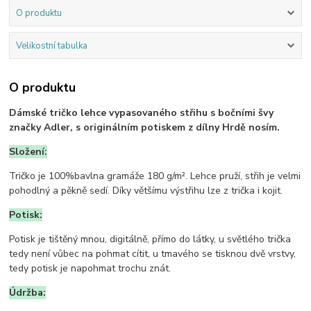
O produktu
Velikostní tabulka
O produktu
Dámské tričko lehce vypasovaného střihu s bočními švy
značky Adler, s originálním potiskem z dílny Hrdě nosím.
Složení:
Tričko je 100%bavlna gramáže 180 g/m². Lehce pruží, střih je velmi
pohodlný a pěkně sedí. Díky většímu výstřihu lze z trička i kojit.
Potisk:
Potisk je tištěný mnou, digitálně, přímo do látky, u světlého trička
tedy není vůbec na pohmat cítit, u tmavého se tisknou dvě vrstvy,
tedy potisk je napohmat trochu znát.
Údržba: