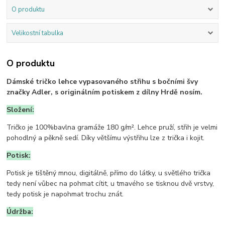
O produktu
Velikostní tabulka
O produktu
Dámské tričko lehce vypasovaného střihu s bočními švy
značky Adler, s originálním potiskem z dílny Hrdě nosím.
Složení:
Tričko je 100%bavlna gramáže 180 g/m². Lehce pruží, střih je velmi
pohodlný a pěkně sedí. Díky většímu výstřihu lze z trička i kojit.
Potisk:
Potisk je tištěný mnou, digitálně, přímo do látky, u světlého trička
tedy není vůbec na pohmat cítit, u tmavého se tisknou dvě vrstvy,
tedy potisk je napohmat trochu znát.
Údržba: