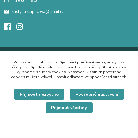
Po - Pá 8.00 - 16.00
kristyna.klapacova@email.cz
Pro základní funkčnost, zpříjemnění používání webu, analytické
účely a v případě udělení souhlasu také pro účely cílení reklamy
využíváme soubory cookies. Nastavení vlastních preferencí
cookies můžete kdykoli upravit odkazem ve spodní části stránek.
Přijmout nezbytné
Podrobné nastavení
Přijmout všechny
© Copyright 2019 Hrdě nosím.cz
Vytvořeno na
Eshop-rychle.cz