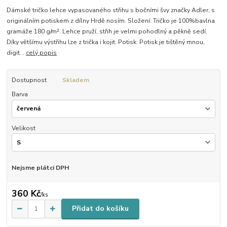
Dámské tričko lehce vypasovaného střihu s bočními švy značky Adler, s
originálním potiskem z dílny Hrdě nosím. Složení: Tričko je 100%bavlna
gramáže 180 g/m². Lehce pruží, střih je velmi pohodlný a pěkně sedí.
Díky většímu výstřihu lze z trička i kojit. Potisk: Potisk je tištěný mnou,
digit...
celý popis
Dostupnost
Skladem
Barva
Velikost
Nejsme plátci DPH
360 Kč
/
ks
Přidat do košíku