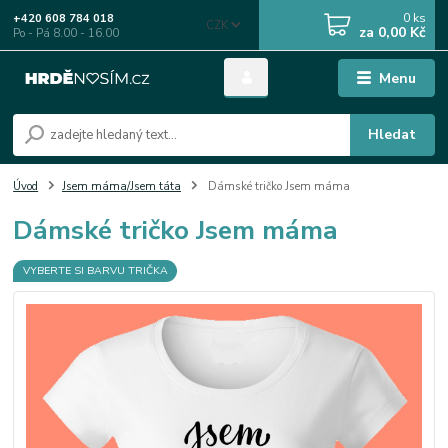
0
ks
+420 608 784 018
CZK
za
0,00 Kč
Po - Pá 8.00 - 16.00
Menu
Hledat
Úvod
Jsem máma/Jsem táta
Dámské tričko Jsem máma
Dámské tričko Jsem máma
VYBERTE SI BARVU TRIČKA