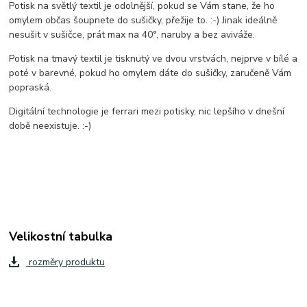
Potisk na světlý textil je odolnější, pokud se Vám stane, že ho
omylem občas šoupnete do sušičky, přežije to. :-) Jinak ideálně
nesušit v sušičce, prát max na 40°, naruby a bez aviváže.
Potisk na tmavý textil je tisknutý ve dvou vrstvách, nejprve v bílé a
poté v barevné, pokud ho omylem dáte do sušičky, zaručeně Vám
popraská.
Digitální technologie je ferrari mezi potisky, nic lepšího v dnešní
době neexistuje. :-)
Velikostní tabulka
rozměry produktu