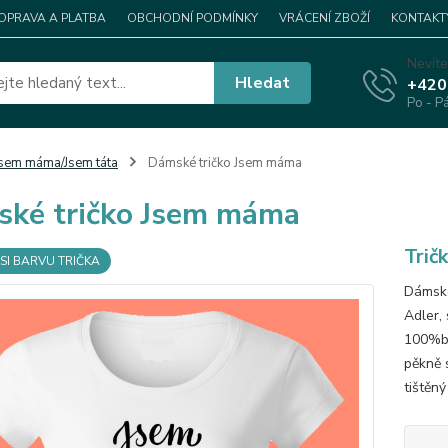
OPRAVA A PLATBA
OBCHODNÍ PODMÍNKY
VRÁCENÍ ZBOŽÍ
KONTAKT
Nevíte
Hledat
+420
Po - P
sem máma/Jsem táta
Dámské tričko Jsem máma
ké tričko Jsem máma
Trič
SI BARVU TRIČKA
Dámské
Adler, 
100%ba
pěkně s
tištěný