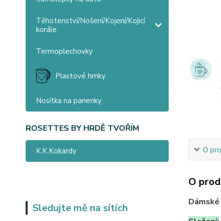
Těhotenství/Nošení/Kojení/Kojicí
korále
Termoplechovky
Plastové hrnky
Nosítka na panenky
ROSETTES BY HRDĚ TVOŘÍM
O pr
K.K.Kokardy
O prod
Dámské t
Sledujte mě na sítích