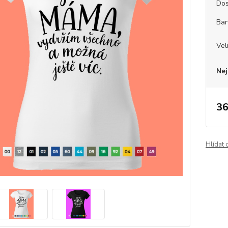
Dos
Bar
Vel
Nej
36
Hlídat 