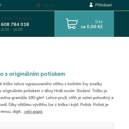
Přihlášení
Y
CZK
 si rady? Zavolejte.
0
ks
 608 784 018
za
0,00 Kč
á 8.00 - 16.00
ko s originálním potiskem
 tričko lehce vypasovaného střihu s bočními švy značky
s originálním potiskem z dílny Hrdě nosím. Složení: Tričko je
vlna gramáže 180 g/m². Lehce pruží, střih je velmi pohodlný a
edí. Díky většímu výstřihu lze z trička i kojit. Potisk: Potisk je
 mnou, digit...
celý popis