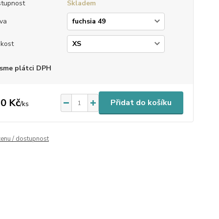
tupnost
Skladem
va
ikost
sme plátci DPH
0 Kč
Přidat do košíku
/
ks
cenu / dostupnost