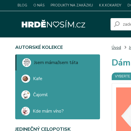
BLOG
O NÁS
PRODUKTY NA ZAKÁZKU
K.K.KOKARDY
D
AUTORSKÉ KOLEKCE
Úvod
J
Dáms
Jsem máma/Jsem táta
VYBERTE 
Kafe
Čajomil
Kde mám víno?
JEDINEČNÝ CELOPOTISK