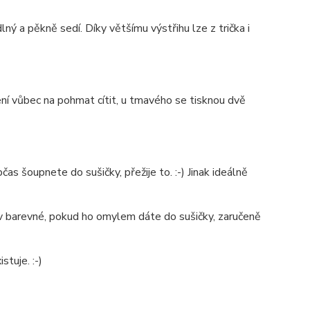
ý a pěkně sedí. Díky většímu výstřihu lze z trička i
není vůbec na pohmat cítit, u tmavého se tisknou dvě
as šoupnete do sušičky, přežije to. :-) Jinak ideálně
é v barevné, pokud ho omylem dáte do sušičky, zaručeně
stuje. :-)