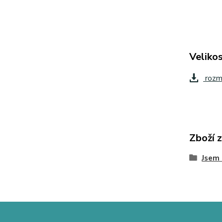
Velikos
rozm
Zboží 
Jsem