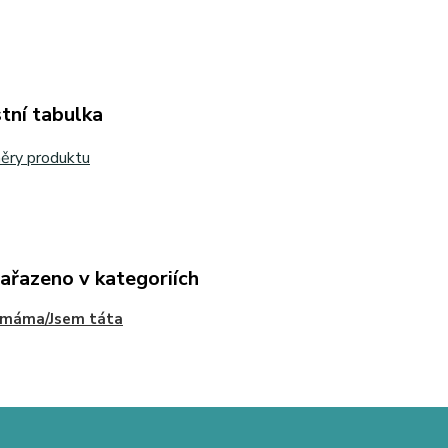
tní tabulka
ěry produktu
zařazeno v kategoriích
 máma/Jsem táta