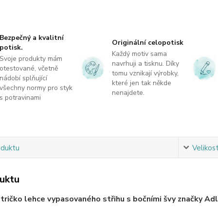
Bezpečný a kvalitní
Originální celopotisk
potisk.
Každý motiv sama
Svoje produkty mám
navrhuji a tisknu. Díky
otestované, včetně
tomu vznikají výrobky,
nádobí splňující
které jen tak někde
všechny normy pro styk
nenajdete.
s potravinami
oduktu
Velikos
uktu
ričko lehce vypasovaného střihu s bočními švy značky Adle