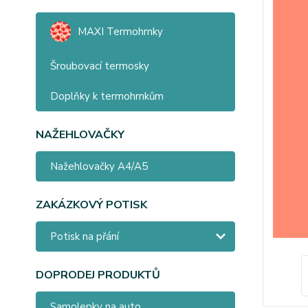
MAXI Termohrnky
Šroubovací termosky
Doplňky k termohrnkům
NAŽEHLOVAČKY
Nažehlovačky A4/A5
ZAKÁZKOVÝ POTISK
Potisk na přání
DOPRODEJ PRODUKTŮ
Samolepky na auto