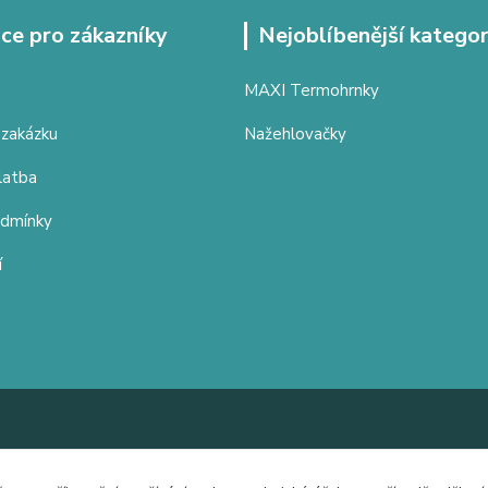
ce pro zákazníky
Nejoblíbenější kategor
MAXI Termohrnky
 zakázku
Nažehlovačky
latba
odmínky
í