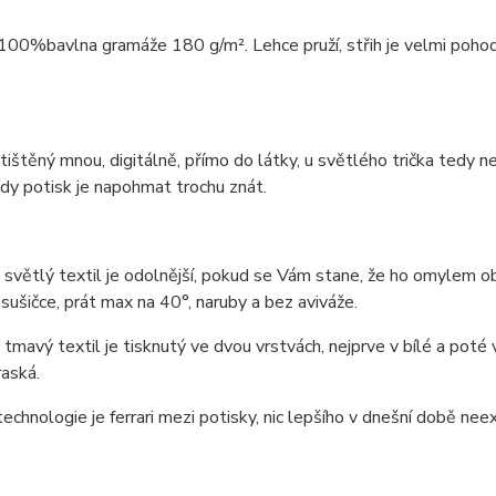
 100%bavlna gramáže 180 g/m². Lehce pruží, střih je velmi pohodln
 tištěný mnou, digitálně, přímo do látky, u světlého trička tedy 
edy potisk je napohmat trochu znát.
 světlý textil je odolnější, pokud se Vám stane, že ho omylem obč
 sušičce, prát max na 40°, naruby a bez aviváže.
 tmavý textil je tisknutý ve dvou vrstvách, nejprve v bílé a pot
aská.
technologie je ferrari mezi potisky, nic lepšího v dnešní době neexi