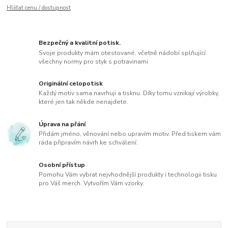
Hlídat cenu / dostupnost
Bezpečný a kvalitní potisk.
Svoje produkty mám otestované, včetně nádobí splňující
všechny normy pro styk s potravinami
Originální celopotisk
Každý motiv sama navrhuji a tisknu. Díky tomu vznikají výrobky,
které jen tak někde nenajdete.
Úprava na přání
Přidám jméno, věnování nebo upravím motiv. Před tiskem vám
ráda připravím návrh ke schválení.
Osobní přístup
Pomohu Vám vybrat nejvhodnější produkty i technologii tisku
pro Váš merch. Vytvořím Vám vzorky.