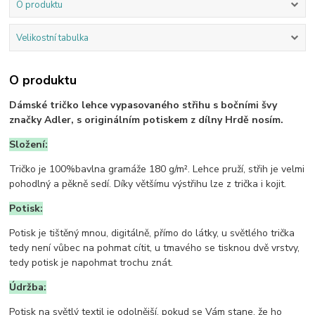
O produktu
Velikostní tabulka
O produktu
Dámské tričko lehce vypasovaného střihu s bočními švy
značky Adler, s originálním potiskem z dílny Hrdě nosím.
Složení:
Tričko je 100%bavlna gramáže 180 g/m². Lehce pruží, střih je velmi
pohodlný a pěkně sedí. Díky většímu výstřihu lze z trička i kojit.
Potisk:
Potisk je tištěný mnou, digitálně, přímo do látky, u světlého trička
tedy není vůbec na pohmat cítit, u tmavého se tisknou dvě vrstvy,
tedy potisk je napohmat trochu znát.
Údržba:
Potisk na světlý textil je odolnější, pokud se Vám stane, že ho