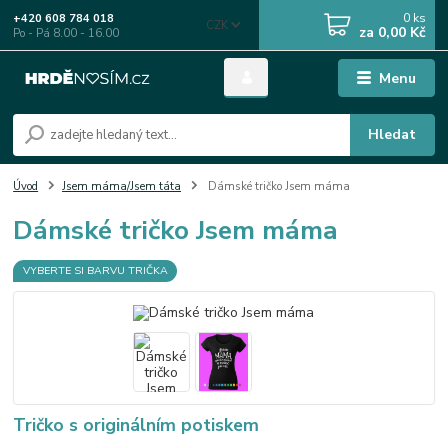
0
ks
+420 608 784 018
CZK
za
0,00 Kč
Po - Pá 8.00 - 16.00
Menu
Hledat
Úvod
Jsem máma/Jsem táta
Dámské tričko Jsem máma
Dámské tričko Jsem máma
VYBERTE SI BARVU TRIČKA
Tričko s originálním potiskem