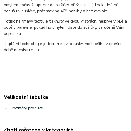
omylem občas šoupnete do sušičky, přežije to. :-) Jinak ideálně
nesušit v sušičce, prát max na 40°, naruby a bez aviváže.
Potisk na tmavý textil je tisknutý ve dvou vrstvách, nejprve v bílé a
poté v barevné, pokud ho omylem dáte do sušičky, zaručeně Vám
popraská.
Digitální technologie je ferrari mezi potisky, nic lepšího v dnešní
době neexistuje. :-)
Velikostní tabulka
rozměry produktu
Zboží zařazeno v kategoriích