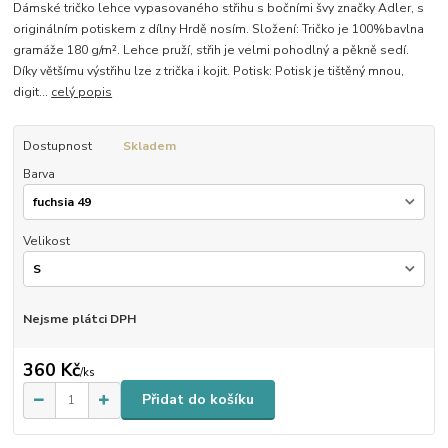
Dámské tričko lehce vypasovaného střihu s bočními švy značky Adler, s
originálním potiskem z dílny Hrdě nosím. Složení: Tričko je 100%bavlna
gramáže 180 g/m². Lehce pruží, střih je velmi pohodlný a pěkně sedí.
Díky většímu výstřihu lze z trička i kojit. Potisk: Potisk je tištěný mnou,
digit...
celý popis
Dostupnost
Skladem
Barva
Velikost
Nejsme plátci DPH
360 Kč
/
ks
Přidat do košíku