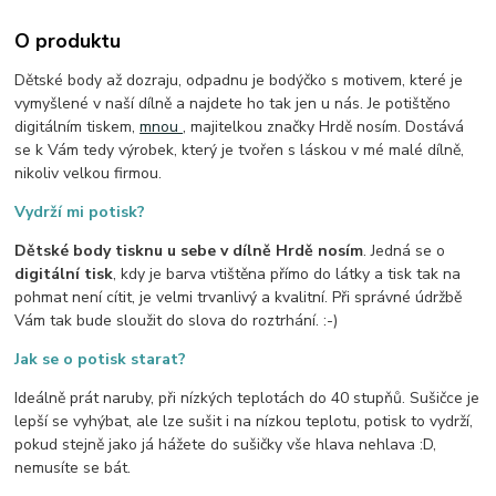
O produktu
Dětské body až dozraju, odpadnu je bodýčko s motivem, které je
vymyšlené v naší dílně a najdete ho tak jen u nás. Je potištěno
digitálním tiskem,
mnou
, majitelkou značky Hrdě nosím. Dostává
se k Vám tedy výrobek, který je tvořen s láskou v mé malé dílně,
nikoliv velkou firmou.
Vydrží mi potisk?
Dětské body tisknu u sebe v dílně Hrdě nosím
. Jedná se o
digitální tisk
, kdy je barva vtištěna přímo do látky a tisk tak na
pohmat není cítit, je velmi trvanlivý a kvalitní. Při správné údržbě
Vám tak bude sloužit do slova do roztrhání. :-)
Jak se o potisk starat?
Ideálně prát naruby, při nízkých teplotách do 40 stupňů. Sušičce je
lepší se vyhýbat, ale lze sušit i na nízkou teplotu, potisk to vydrží,
pokud stejně jako já hážete do sušičky vše hlava nehlava :D,
nemusíte se bát.