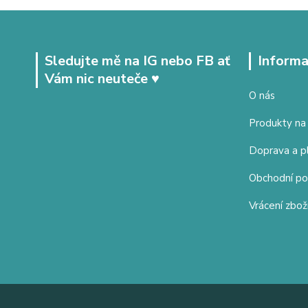
Sledujte mě na IG nebo FB ať
Informa
Vám nic neuteče ♥
O nás
Produkty na
Doprava a p
Obchodní p
Vrácení zbož