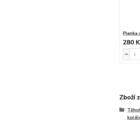
Plenka 
280 K
Zboží 
Těhot
korál