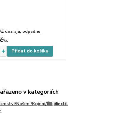
Až dozraju, odpadnu
č
Skladem
/
ks
Přidat do košíku
zařazeno v kategoriích
enství/Nošení/Kojení/Kojicí
Textil
e