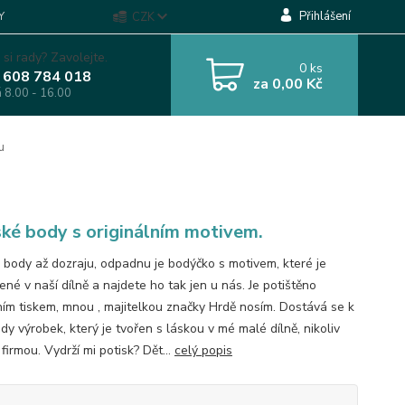
Přihlášení
Y
CZK
 si rady? Zavolejte.
0
ks
 608 784 018
za
0,00 Kč
á 8.00 - 16.00
u
ké body s originálním motivem.
 body až dozraju, odpadnu je bodýčko s motivem, které je
né v naší dílně a najdete ho tak jen u nás. Je potištěno
lním tiskem, mnou , majitelkou značky Hrdě nosím. Dostává se k
y výrobek, který je tvořen s láskou v mé malé dílně, nikoliv
firmou. Vydrží mi potisk? Dět...
celý popis