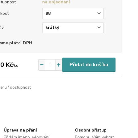
tupnost
na objednání
ikost
áv
sme plátci DPH
0 Kč
Přidat do košíku
/
ks
cenu / dostupnost
Úprava na přání
Osobní přístup
Přidám jméno, věnování
Pomohu Vám vybrat