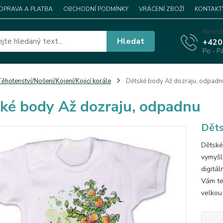
OPRAVA A PLATBA
OBCHODNÍ PODMÍNKY
VRÁCENÍ ZBOŽÍ
KONTAKT
Nevíte
Hledat
+420
Po - P
ěhotenství/Nošení/Kojení/Kojicí korále
Dětské body Až dozraju, odpadn
ké body Až dozraju, odpadnu
Děts
Dětské
vymyšle
digitá
Vám ted
velkou 