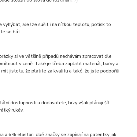
bude sloužit do slova do roztrhání. :-)
 vyhýbat, ale lze sušit i na nízkou teplotu, potisk to
íte se bát.
obrázky si ve většině případů nechávám zpracovat dle
mítnout v ceně. Také je třeba zaplatit materiál, barvy a
ít jistotu, že platíte za kvalitu a také, že jste podpořili
lní dostupnosti u dodavatele, brzy však plánuji šít
rátký rukáv.
a 6% elastan, obě značky se zapínají na patentky jak