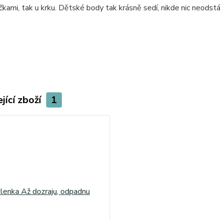
čkami, tak u krku. Dětské body tak krásně sedí, nikde nic neodstá
jící zboží
1