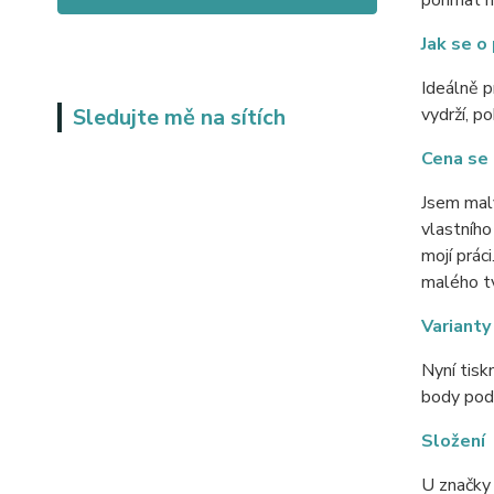
pohmat ne
Jak se o
Ideálně p
Sledujte mě na sítích
vydrží, p
Cena se 
Jsem malý
vlastního
mojí prác
malého tv
Varianty
Nyní tisk
body pod 
Složení
U značky