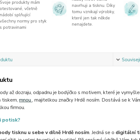
Svoje produkty mám
navrhuji a tisknu. Díky
otestované, včetně
tomu vznikají výrobky,
nádobí splňující
které jen tak někde
všechny normy pro styk
nenajdete.
s potravinami
oduktu
Souvisejí
uktu
dy až dozraju, odpadnu je bodýčko s motivem, které je vymyšlené 
m tiskem,
mnou
, majitelkou značky Hrdě nosím. Dostává se k Vám
elkou firmou.
i potisk?
ody tisknu u sebe v dílně Hrdě nosím
. Jedná se o
digitální t