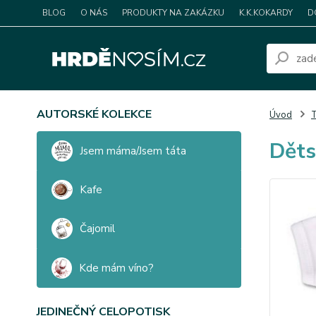
BLOG
O NÁS
PRODUKTY NA ZAKÁZKU
K.K.KOKARDY
D
AUTORSKÉ KOLEKCE
Úvod
T
Děts
Jsem máma/Jsem táta
Kafe
Čajomil
Kde mám víno?
JEDINEČNÝ CELOPOTISK