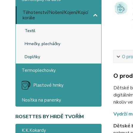
Těhotenství/Nošení/Kojení/Kojicí
korále
Textil
Hrnečky, plecháčky
O pr
Doplňky
Termoplechovky
O prod
Plastové hrnky
Dětské bo
digitální
Nosítka na panenky
nikoliv v
Vydrží m
ROSETTES BY HRDĚ TVOŘÍM
Dětské b
K.K.Kokardy