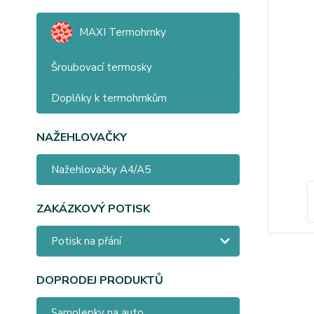
MAXI Termohrnky
Šroubovací termosky
Doplňky k termohrnkům
NAŽEHLOVAČKY
Nažehlovačky A4/A5
ZAKÁZKOVÝ POTISK
Potisk na přání
DOPRODEJ PRODUKTŮ
Samolepky na auto