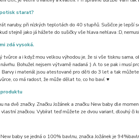
ní cítit, je velmi trvanlivý a kvalitní. Při správné údržbě Vám tak 
 potisk starat?
rát naruby, při nízkých teplotách do 40 stupňů. Sušičce je lepší se
okud stejně jako já hážete do sušičky vše hlava nehlava :D, nemus
mi zdá vysoká.
 tvůrce a i když mou velkou výhodou je, že si vše tisknu sama, 
 návrhu. Bohužel nejsem výtvarně nadaná :) A to se pak i musí pro
i. Barvy i materiál jsou atestované pro děti do 3 let a tak můžete m
ůrce, co má radost, že může dělat to, co ho baví. ♥
 produktu
nu na dvě značky. Značku Jožánek a značku New baby dle momentá
vlastní značkou. Vybírat teď můžete ze dvou variant, dlouhý či k
 New baby se jedná o 100% bavlnu, značka Jožánek je 94%bavlna 