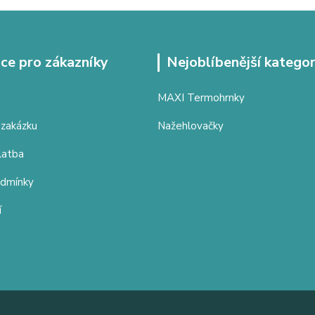
ce pro zákazníky
Nejoblíbenější kategor
MAXI Termohrnky
 zakázku
Nažehlovačky
latba
odmínky
í