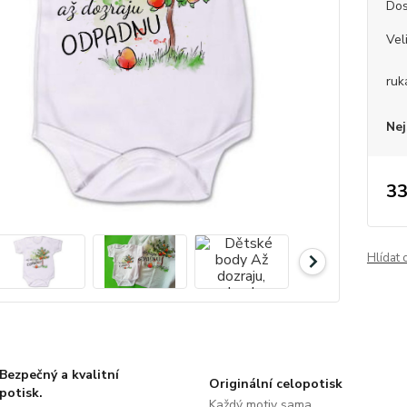
Dos
Vel
ruk
Nej
33
Hlídat 
Bezpečný a kvalitní
Originální celopotisk
potisk.
Každý motiv sama