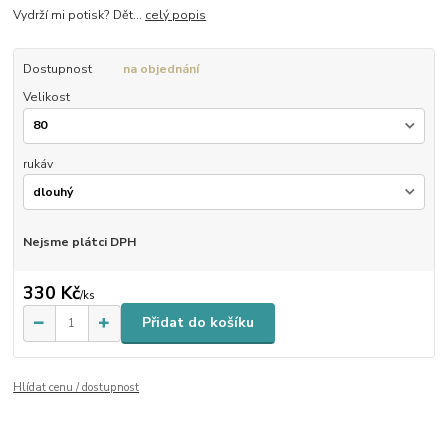
Vydrží mi potisk? Dět...
celý popis
Dostupnost
na objednání
Velikost
rukáv
Nejsme plátci DPH
330 Kč
/
ks
Přidat do košíku
Hlídat cenu / dostupnost