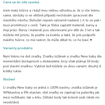
Cena se mi zdá vysoká.
Jsem malý tvůrce a i když mou velkou výhodou je, že si vše tisknu
sama, obrázky si ve většině případů nechávám zpracovat dle
vlastního návrhu. Bohužel nejsem výtvarně nadaná :) A to se pak i
musí promítnout v ceně. Také je třeba zaplatit materiál, barvy a
mojí práci. Barvy i materiál jsou atestované pro děti do 3 let a tak
můžete mít jistotu, že platíte za kvalitu a také, že jste podpořili
malého tvůrce, co má radost, že může dělat to, co ho baví. ♥
Varianty produktu
Nyní tisknu na dvě značky. Značku Jožánek a značku New baby dle
momentální dostupnosti u dodavatele, brzy však plánuji šít body
pod vlastní značkou. Vybírat teď můžete ze dvou variant, dlouhý či
krátký rukáv.
Složení
U značky New baby se jedná o 100% bavlnu, značka Jožánek je
94%bavlna a 6% elastan, obě značky se zapínají na patentky jak
mezi nožičkami, tak u krku. Dětské body tak krásně sedí, nikde nic
neodstává.