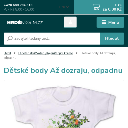
0
ks
+420 608 784 018
CZK
za
0,00 Kč
Po - Pá 8.00 - 16.00
Menu
Hledat
Úvod
Těhotenství/Nošení/Kojení/Kojicí korále
Dětské body Až dozraju,
odpadnu
Dětské body Až dozraju, odpadnu