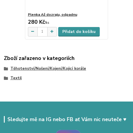
Plenka Až dozraju, odpadnu
280 Kč
Skladem
/
ks
Přidat do košíku
Zboží zařazeno v kategoriích
Těhotenství/Nošení/Kojení/Kojicí korále
Textil
Sledujte mě na IG nebo FB ať Vám nic neuteče ♥