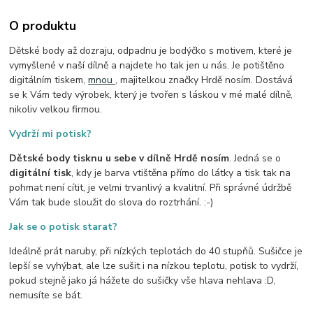
O produktu
Dětské body až dozraju, odpadnu je bodýčko s motivem, které je
vymyšlené v naší dílně a najdete ho tak jen u nás. Je potištěno
digitálním tiskem,
mnou
, majitelkou značky Hrdě nosím. Dostává
se k Vám tedy výrobek, který je tvořen s láskou v mé malé dílně,
nikoliv velkou firmou.
Vydrží mi potisk?
Dětské body tisknu u sebe v dílně Hrdě nosím
. Jedná se o
digitální tisk
, kdy je barva vtištěna přímo do látky a tisk tak na
pohmat není cítit, je velmi trvanlivý a kvalitní. Při správné údržbě
Vám tak bude sloužit do slova do roztrhání. :-)
Jak se o potisk starat?
Ideálně prát naruby, při nízkých teplotách do 40 stupňů. Sušičce je
lepší se vyhýbat, ale lze sušit i na nízkou teplotu, potisk to vydrží,
pokud stejně jako já hážete do sušičky vše hlava nehlava :D,
nemusíte se bát.