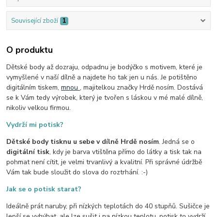
Související zboží
1
O produktu
Dětské body až dozraju, odpadnu je bodýčko s motivem, které je
vymyšlené v naší dílně a najdete ho tak jen u nás. Je potištěno
digitálním tiskem,
mnou
, majitelkou značky Hrdě nosím. Dostává
se k Vám tedy výrobek, který je tvořen s láskou v mé malé dílně,
nikoliv velkou firmou.
Vydrží mi potisk?
Dětské body tisknu u sebe v dílně Hrdě nosím
. Jedná se o
digitální tisk
, kdy je barva vtištěna přímo do látky a tisk tak na
pohmat není cítit, je velmi trvanlivý a kvalitní. Při správné údržbě
Vám tak bude sloužit do slova do roztrhání. :-)
Jak se o potisk starat?
Ideálně prát naruby, při nízkých teplotách do 40 stupňů. Sušičce je
lepší se vyhýbat, ale lze sušit i na nízkou teplotu, potisk to vydrží,