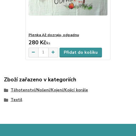
Plenka Až dozraju, odpadnu
280 Kč
Skladem
/
ks
Přidat do košíku
Zboží zařazeno v kategoriích
Těhotenství/Nošení/Kojení/Kojicí korále
Textil