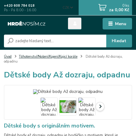
0
ks
+420 608 784 018
CZK
za
0,00 Kč
Po - Pá 8.00 - 16.00
Menu
Hledat
Úvod
Těhotenství/Nošení/Kojení/Kojicí korále
Dětské body Až dozraju,
odpadnu
Dětské body Až dozraju, odpadnu
Dětské body s originálním motivem.
Dětské body až dozraju, odpadnu je bodýčko s motivem, které je