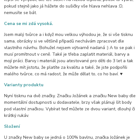
pokud stejně jako já hážete do sušičky vše hlava nehlava :D,
nemusíte se bát.
Cena se mi zdá vysoká.
Jsem malý tvůrce a i když mou velkou výhodou je, že si vše tisknu
sama, obrázky si ve většině případů nechávám zpracovat dle
vlastního návrhu. Bohužel nejsem výtvarně nadaná :) A to se pak i
musí promítnout v ceně. Také je třeba zaplatit materiál, barvy a
mojí práci. Barvy i materiál jsou atestované pro děti do 3 let a tak
můžete mít jistotu, že platíte za kvalitu a také, že jste podpořili
malého tvůrce, co má radost, že může dělat to, co ho baví. ♥
Varianty produktu
Nyní tisknu na dvě značky. Značku Jožánek a značku New baby dle
momentální dostupnosti u dodavatele, brzy však plánuji šít body
pod vlastní značkou. Vybírat teď můžete ze dvou variant, dlouhý či
krátký rukáv.
Složení
U značky New baby se jedná o 100% bavlnu, značka Jožánek je