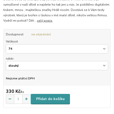
vymyšlené v naší dílně a najdete ho tak jen u nás. Je potištěno digitálním
tiskem, mnou , majitelkou značky Hrdě nosím. Dostává se k Vám tedy
výrobek, který je tvořen s láskou v mé malé dílně, nikoliv velkou firmou.
Vydrží mi potisk? Dět...
celý popis
Dostupnost
na objednání
Velikost
rukáv
Nejsme plátci DPH
330 Kč
/
ks
Přidat do košíku