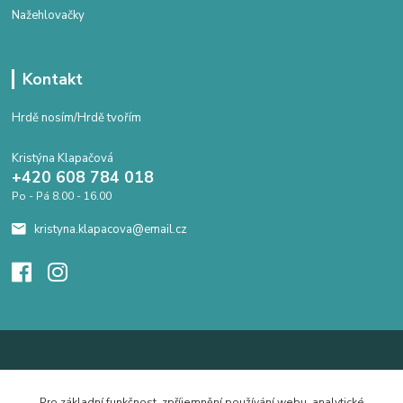
Nažehlovačky
Kontakt
Hrdě nosím/Hrdě tvořím
Kristýna Klapačová
+420 608 784 018
Po - Pá 8.00 - 16.00
kristyna.klapacova@email.cz
Pro základní funkčnost, zpříjemnění používání webu, analytické