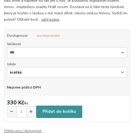
naší dílně a najdete ho tak jen u nás. Je potištěno digitálním tiskem,
mnou , majitelkou značky Hrdě nosím. Dostává se k Vám tedy výrobek,
který je tvořen s láskou v mé malé dílně, nikoliv velkou firmou. Vydrží mi
potisk? Dětské bod...
celý popis
Dostupnost
na objednání
Velikost
rukáv
Nejsme plátci DPH
330 Kč
/
ks
Přidat do košíku
Hlídat cenu / dostupnost