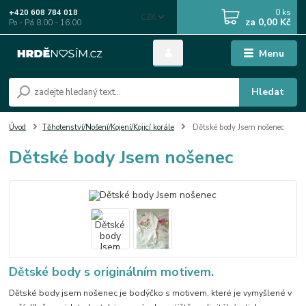
0
ks
+420 608 784 018
CZK
za
0,00 Kč
Po - Pá 8.00 - 16.00
Menu
Hledat
Úvod
Těhotenství/Nošení/Kojení/Kojicí korále
Dětské body Jsem nošenec
Dětské body Jsem nošenec
Dětské body s originálním motivem.
Dětské body jsem nošenec je bodýčko s motivem, které je vymyšlené v