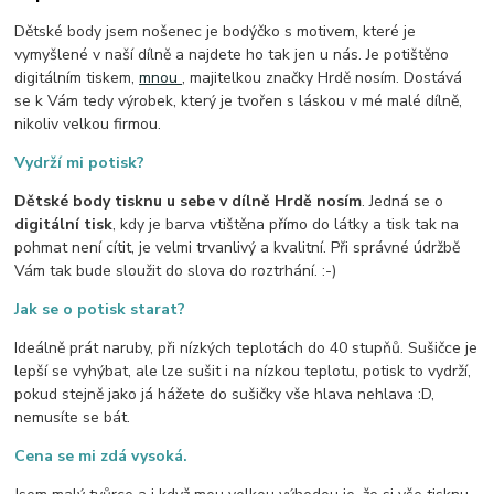
Dětské body jsem nošenec je bodýčko s motivem, které je
vymyšlené v naší dílně a najdete ho tak jen u nás. Je potištěno
digitálním tiskem,
mnou
, majitelkou značky Hrdě nosím. Dostává
se k Vám tedy výrobek, který je tvořen s láskou v mé malé dílně,
nikoliv velkou firmou.
Vydrží mi potisk?
Dětské body tisknu u sebe v dílně Hrdě nosím
. Jedná se o
digitální tisk
, kdy je barva vtištěna přímo do látky a tisk tak na
pohmat není cítit, je velmi trvanlivý a kvalitní. Při správné údržbě
Vám tak bude sloužit do slova do roztrhání. :-)
Jak se o potisk starat?
Ideálně prát naruby, při nízkých teplotách do 40 stupňů. Sušičce je
lepší se vyhýbat, ale lze sušit i na nízkou teplotu, potisk to vydrží,
pokud stejně jako já hážete do sušičky vše hlava nehlava :D,
nemusíte se bát.
Cena se mi zdá vysoká.