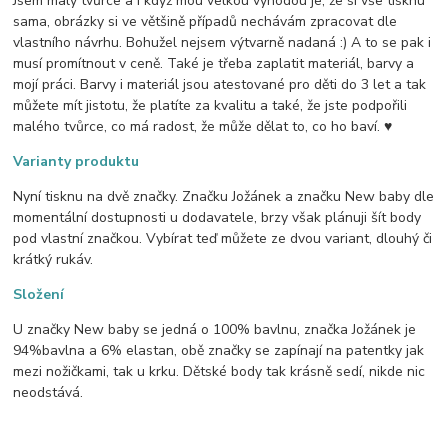
Jsem malý tvůrce a i když mou velkou výhodou je, že si vše tisknu
sama, obrázky si ve většině případů nechávám zpracovat dle
vlastního návrhu. Bohužel nejsem výtvarně nadaná :) A to se pak i
musí promítnout v ceně. Také je třeba zaplatit materiál, barvy a
mojí práci. Barvy i materiál jsou atestované pro děti do 3 let a tak
můžete mít jistotu, že platíte za kvalitu a také, že jste podpořili
malého tvůrce, co má radost, že může dělat to, co ho baví. ♥
Varianty produktu
Nyní tisknu na dvě značky. Značku Jožánek a značku New baby dle
momentální dostupnosti u dodavatele, brzy však plánuji šít body
pod vlastní značkou. Vybírat teď můžete ze dvou variant, dlouhý či
krátký rukáv.
Složení
U značky New baby se jedná o 100% bavlnu, značka Jožánek je
94%bavlna a 6% elastan, obě značky se zapínají na patentky jak
mezi nožičkami, tak u krku. Dětské body tak krásně sedí, nikde nic
neodstává.