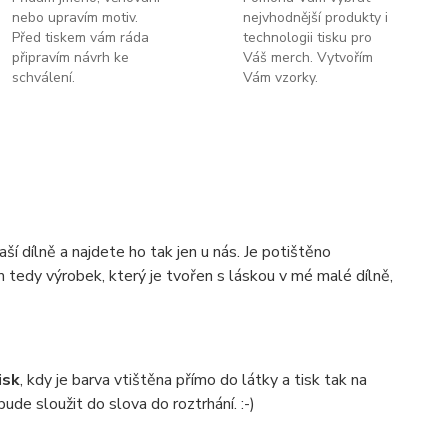
nebo upravím motiv.
nejvhodnější produkty i
Před tiskem vám ráda
technologii tisku pro
připravím návrh ke
Váš merch. Vytvořím
schválení.
Vám vzorky.
 dílně a najdete ho tak jen u nás. Je potištěno
 tedy výrobek, který je tvořen s láskou v mé malé dílně,
isk
, kdy je barva vtištěna přímo do látky a tisk tak na
bude sloužit do slova do roztrhání. :-)