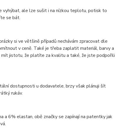
 vyhýbat, ale lze sušit i na nízkou teplotu, potisk to
íte se bát.
obrázky si ve většině případů nechávám zpracovat dle
mítnout v ceně. Také je třeba zaplatit materiál, barvy a
ít jistotu, že platíte za kvalitu a také, že jste podpořili
lní dostupnosti u dodavatele, brzy však plánuji šít
rátký rukáv.
a 6% elastan, obě značky se zapínají na patentky jak
vá.