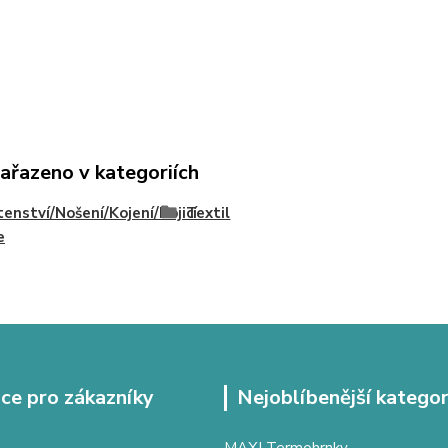
zařazeno v kategoriích
enství/Nošení/Kojení/Kojicí
Textil
e
ce pro zákazníky
Nejoblíbenější kategor