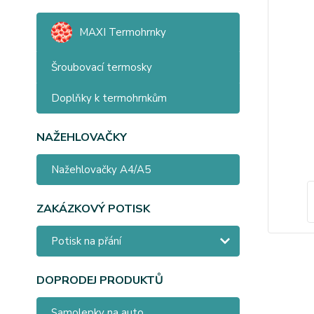
MAXI Termohrnky
Šroubovací termosky
Doplňky k termohrnkům
NAŽEHLOVAČKY
Nažehlovačky A4/A5
ZAKÁZKOVÝ POTISK
Potisk na přání
DOPRODEJ PRODUKTŮ
Samolepky na auto