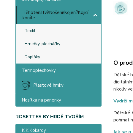
Těhotenství/Nošení/Kojení/Kojicí
korále
Textil
Hrnečky, plecháčky
Doplňky
O prod
Termoplechovky
Dětské bo
digitální
Plastové hrnky
nikoliv v
Nosítka na panenky
Vydrží m
Dětské b
ROSETTES BY HRDĚ TVOŘÍM
pohmat ne
K.K.Kokardy
Jak se o