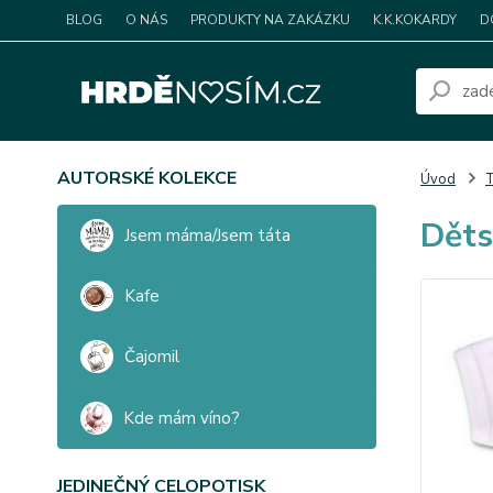
BLOG
O NÁS
PRODUKTY NA ZAKÁZKU
K.K.KOKARDY
D
AUTORSKÉ KOLEKCE
Úvod
T
Děts
Jsem máma/Jsem táta
Kafe
Čajomil
Kde mám víno?
JEDINEČNÝ CELOPOTISK