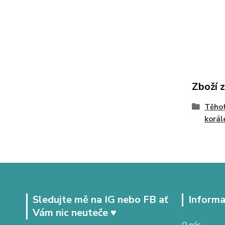
Zboží 
Těhot
korál
Sledujte mě na IG nebo FB ať
Informa
Vám nic neuteče ♥