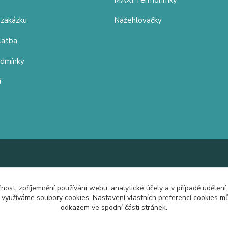
MAXI Termohrnky
 zakázku
Nažehlovačky
latba
odmínky
í
čnost, zpříjemnění používání webu, analytické účely a v případě udělení
y využíváme soubory cookies. Nastavení vlastních preferencí cookies mů
odkazem ve spodní části stránek.