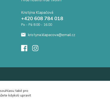
Hrdě nosím/Hrdě tvořím
Kristýna Klapačová
+420 608 784 018
Po - Pá 8.00 - 16.00
kristyna.klapacova@email.cz
 souhlasu také pro
žete kdykoli upravit