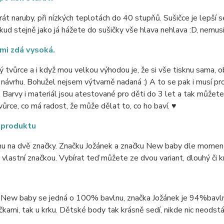
rát naruby, při nízkých teplotách do 40 stupňů. Sušičce je lepší se
okud stejně jako já hážete do sušičky vše hlava nehlava :D, nemus
mi zdá vysoká.
 tvůrce a i když mou velkou výhodou je, že si vše tisknu sama, 
 návrhu. Bohužel nejsem výtvarně nadaná :) A to se pak i musí pro
i. Barvy i materiál jsou atestované pro děti do 3 let a tak můžete m
ůrce, co má radost, že může dělat to, co ho baví. ♥
 produktu
nu na dvě značky. Značku Jožánek a značku New baby dle momentá
vlastní značkou. Vybírat teď můžete ze dvou variant, dlouhý či k
 New baby se jedná o 100% bavlnu, značka Jožánek je 94%bavlna 
čkami, tak u krku. Dětské body tak krásně sedí, nikde nic neodstá