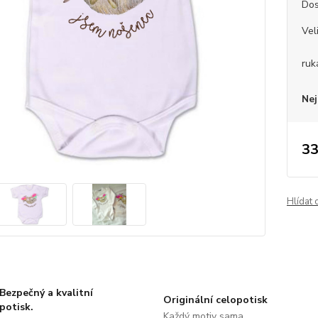
Dos
Vel
ruk
Nej
33
Hlídat 
Bezpečný a kvalitní
Originální celopotisk
potisk.
Každý motiv sama