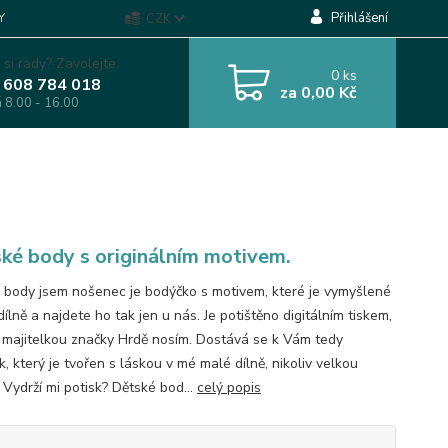
Přihlášení
Y
CZK
 si rady? Zavolejte.
0
ks
 608 784 018
za
0,00 Kč
á 8.00 - 16.00
ké body s originálním motivem.
 body jsem nošenec je bodýčko s motivem, které je vymyšlené
dílně a najdete ho tak jen u nás. Je potištěno digitálním tiskem,
 majitelkou značky Hrdě nosím. Dostává se k Vám tedy
, který je tvořen s láskou v mé malé dílně, nikoliv velkou
 Vydrží mi potisk? Dětské bod...
celý popis