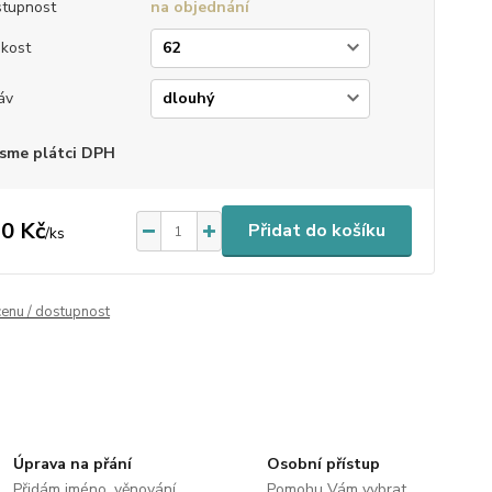
tupnost
na objednání
ikost
áv
sme plátci DPH
0 Kč
Přidat do košíku
/
ks
cenu / dostupnost
Úprava na přání
Osobní přístup
Přidám jméno, věnování
Pomohu Vám vybrat