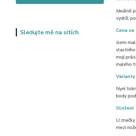
Ideálně p
vydrží, p
Cena se 
Sledujte mě na sítích
Jsem malý
vlastního
mojí prác
malého tv
Varianty
Nyní tisk
body pod 
Složení
U značky
mezi noži