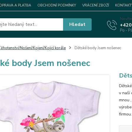
OPRAVA A PLATBA
OBCHODNÍ PODMÍNKY
VRÁCENÍ ZBOŽÍ
KONTAKT
Nevíte
Hledat
+420
Po - P
ěhotenství/Nošení/Kojení/Kojicí korále
Dětské body Jsem nošenec
ké body Jsem nošenec
Děts
Dětské
v naší 
mnou ,
výrobek
firmou.