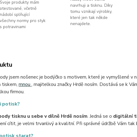
Svoje produkty mám
navrhuji a tisknu. Díky
otestované, včetně
tomu vznikají výrobky,
nádobí splňující
které jen tak někde
všechny normy pro styk
nenajdete.
s potravinami
uktu
dy jsem nošenec je bodýčko s motivem, které je vymyšlené v naší
m tiskem,
mnou
, majitelkou značky Hrdě nosím. Dostává se k Vám
elkou firmou.
i potisk?
ody tisknu u sebe v dílně Hrdě nosím
. Jedná se o
digitální t
ní cítit, je velmi trvanlivý a kvalitní. Při správné údržbě Vám tak 
 potisk starat?