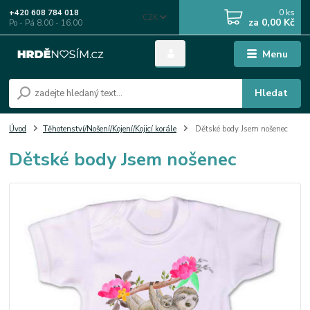
0
ks
+420 608 784 018
CZK
za
0,00 Kč
Po - Pá 8.00 - 16.00
Menu
Hledat
Úvod
Těhotenství/Nošení/Kojení/Kojicí korále
Dětské body Jsem nošenec
Dětské body Jsem nošenec