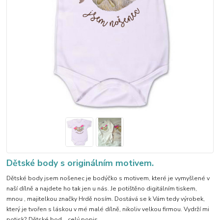
Dětské body s originálním motivem.
Dětské body jsem nošenec je bodýčko s motivem, které je vymyšlené v
naší dílně a najdete ho tak jen u nás. Je potištěno digitálním tiskem,
mnou , majitelkou značky Hrdě nosím. Dostává se k Vám tedy výrobek,
který je tvořen s láskou v mé malé dílně, nikoliv velkou firmou. Vydrží mi
potisk? Dětské bod...
celý popis