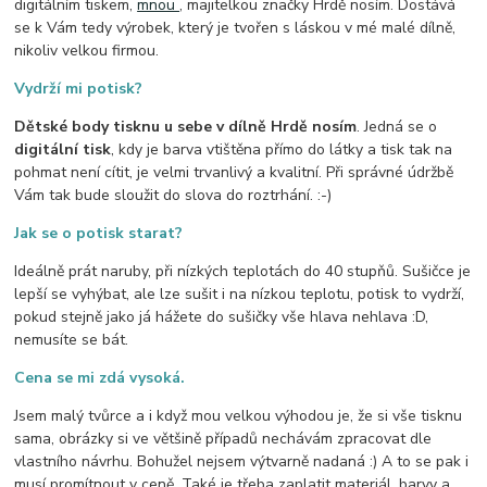
digitálním tiskem,
mnou
, majitelkou značky Hrdě nosím. Dostává
se k Vám tedy výrobek, který je tvořen s láskou v mé malé dílně,
nikoliv velkou firmou.
Vydrží mi potisk?
Dětské body tisknu u sebe v dílně Hrdě nosím
. Jedná se o
digitální tisk
, kdy je barva vtištěna přímo do látky a tisk tak na
pohmat není cítit, je velmi trvanlivý a kvalitní. Při správné údržbě
Vám tak bude sloužit do slova do roztrhání. :-)
Jak se o potisk starat?
Ideálně prát naruby, při nízkých teplotách do 40 stupňů. Sušičce je
lepší se vyhýbat, ale lze sušit i na nízkou teplotu, potisk to vydrží,
pokud stejně jako já hážete do sušičky vše hlava nehlava :D,
nemusíte se bát.
Cena se mi zdá vysoká.
Jsem malý tvůrce a i když mou velkou výhodou je, že si vše tisknu
sama, obrázky si ve většině případů nechávám zpracovat dle
vlastního návrhu. Bohužel nejsem výtvarně nadaná :) A to se pak i
musí promítnout v ceně. Také je třeba zaplatit materiál, barvy a