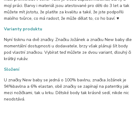
mojí práci. Barvy i materiál jsou atestované pro děti do 3 let a tak
můžete mít jistotu, že platíte za kvalitu a také, že jste podpořili
malého tvůrce, co má radost, že může dělat to, co ho baví. ♥
Varianty produktu
Nyní tisknu na dvě značky. Značku Jožánek a značku New baby dle
momentální dostupnosti u dodavatele, brzy však plánuji šít body
pod vlastní značkou. Vybírat teď můžete ze dvou variant, dlouhý či
krátký rukáv.
Složení
U značky New baby se jedná o 100% bavlnu, značka Jožánek je
94%bavlna a 6% elastan, obě značky se zapínají na patentky jak
mezi nožičkami, tak u krku. Dětské body tak krásně sedí, nikde nic
neodstává.