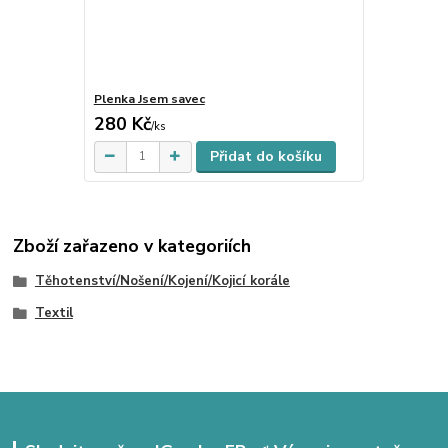
Plenka Jsem savec
280 Kč
Skladem
/
ks
Přidat do košíku
Zboží zařazeno v kategoriích
Těhotenství/Nošení/Kojení/Kojicí korále
Textil