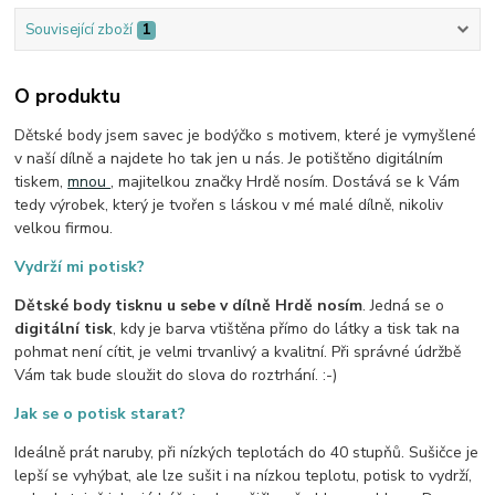
Související zboží
1
O produktu
Dětské body jsem savec je bodýčko s motivem, které je vymyšlené
v naší dílně a najdete ho tak jen u nás. Je potištěno digitálním
tiskem,
mnou
, majitelkou značky Hrdě nosím. Dostává se k Vám
tedy výrobek, který je tvořen s láskou v mé malé dílně, nikoliv
velkou firmou.
Vydrží mi potisk?
Dětské body tisknu u sebe v dílně Hrdě nosím
. Jedná se o
digitální tisk
, kdy je barva vtištěna přímo do látky a tisk tak na
pohmat není cítit, je velmi trvanlivý a kvalitní. Při správné údržbě
Vám tak bude sloužit do slova do roztrhání. :-)
Jak se o potisk starat?
Ideálně prát naruby, při nízkých teplotách do 40 stupňů. Sušičce je
lepší se vyhýbat, ale lze sušit i na nízkou teplotu, potisk to vydrží,