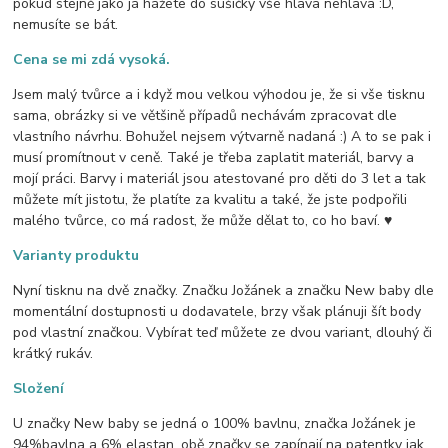
pokud stejně jako já hážete do sušičky vše hlava nehlava :D,
nemusíte se bát.
Cena se mi zdá vysoká.
Jsem malý tvůrce a i když mou velkou výhodou je, že si vše tisknu
sama, obrázky si ve většině případů nechávám zpracovat dle
vlastního návrhu. Bohužel nejsem výtvarně nadaná :) A to se pak i
musí promítnout v ceně. Také je třeba zaplatit materiál, barvy a
mojí práci. Barvy i materiál jsou atestované pro děti do 3 let a tak
můžete mít jistotu, že platíte za kvalitu a také, že jste podpořili
malého tvůrce, co má radost, že může dělat to, co ho baví. ♥
Varianty produktu
Nyní tisknu na dvě značky. Značku Jožánek a značku New baby dle
momentální dostupnosti u dodavatele, brzy však plánuji šít body
pod vlastní značkou. Vybírat teď můžete ze dvou variant, dlouhý či
krátký rukáv.
Složení
U značky New baby se jedná o 100% bavlnu, značka Jožánek je
94%bavlna a 6% elastan, obě značky se zapínají na patentky jak