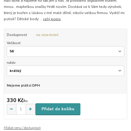
naší dílně a najdete ho tak jen u nás. Je potištěno digitálním tiskem,
mnou , majitelkou značky Hrdě nosím. Dostává se k Vám tedy výrobek,
který je tvořen s láskou v mé malé dílně, nikoliv velkou firmou. Vydrží mi
potisk? Dětské body ...
celý popis
Dostupnost
na objednání
Velikost
rukáv
Nejsme plátci DPH
330 Kč
/
ks
Přidat do košíku
Hlídat cenu / dostupnost