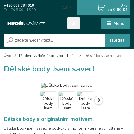
0
ks
+420 608 784 018
CZK
za
0,00 Kč
Po - Pá 8.00 - 16.00
Menu
Hledat
Úvod
Těhotenství/Nošení/Kojení/Kojicí korále
Dětské body Jsem savec!
Dětské body Jsem savec!
Dětské body s originálním motivem.
Dětské body jsem savec je bodýčko s motivem, které je vymyšlené v