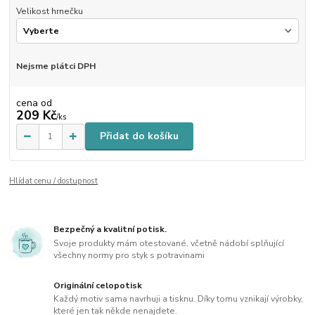
Velikost hrnečku
Nejsme plátci DPH
cena od
209 Kč
/
ks
Přidat do košíku
Hlídat cenu / dostupnost
Bezpečný a kvalitní potisk.
Svoje produkty mám otestované, včetně nádobí splňující
všechny normy pro styk s potravinami
Originální celopotisk
Každý motiv sama navrhuji a tisknu. Díky tomu vznikají výrobky,
které jen tak někde nenajdete.