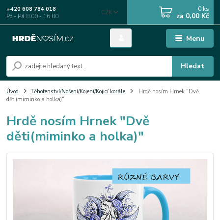
0
ks
+420 608 784 018
CZK
za
0,00 Kč
Po - Pá 8.00 - 16.00
Menu
Hledat
Úvod
Těhotenství/Nošení/Kojení/Kojicí korále
Hrdě nosím Hrnek "Dvě
děti(miminko a holka)"
Hrdě nosím Hrnek "Dvě
děti(miminko a holka)"