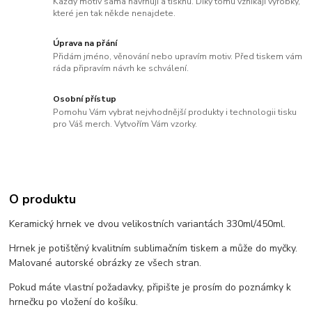
Každý motiv sama navrhuji a tisknu. Díky tomu vznikají výrobky,
které jen tak někde nenajdete.
Úprava na přání
Přidám jméno, věnování nebo upravím motiv. Před tiskem vám
ráda připravím návrh ke schválení.
Osobní přístup
Pomohu Vám vybrat nejvhodnější produkty i technologii tisku
pro Váš merch. Vytvořím Vám vzorky.
O produktu
Keramický hrnek ve dvou velikostních variantách 330ml/450ml.
Hrnek je potištěný kvalitním sublimačním tiskem a může do myčky.
Malované autorské obrázky ze všech stran.
Pokud máte vlastní požadavky, připište je prosím do poznámky k
hrnečku po vložení do košíku.