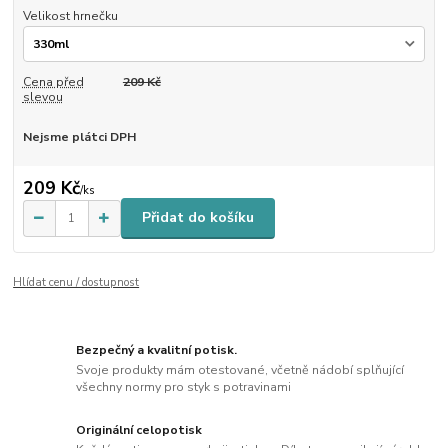
Velikost hrnečku
Cena před
209 Kč
slevou
Nejsme plátci DPH
209 Kč
/
ks
Přidat do košíku
Hlídat cenu / dostupnost
Bezpečný a kvalitní potisk.
Svoje produkty mám otestované, včetně nádobí splňující
všechny normy pro styk s potravinami
Originální celopotisk