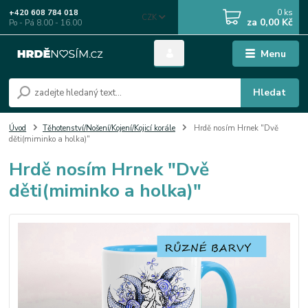
0
ks
+420 608 784 018
CZK
za
0,00 Kč
Po - Pá 8.00 - 16.00
Menu
Hledat
Úvod
Těhotenství/Nošení/Kojení/Kojicí korále
Hrdě nosím Hrnek "Dvě
děti(miminko a holka)"
Hrdě nosím Hrnek "Dvě
děti(miminko a holka)"