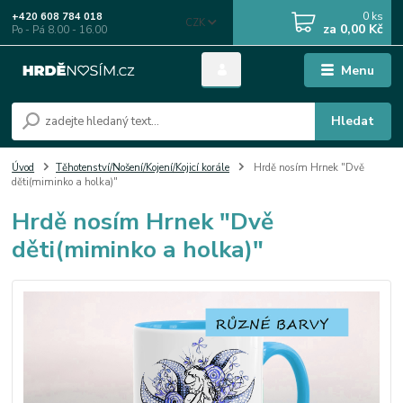
0
ks
+420 608 784 018
CZK
za
0,00 Kč
Po - Pá 8.00 - 16.00
Menu
Hledat
Úvod
Těhotenství/Nošení/Kojení/Kojicí korále
Hrdě nosím Hrnek "Dvě
děti(miminko a holka)"
Hrdě nosím Hrnek "Dvě
děti(miminko a holka)"