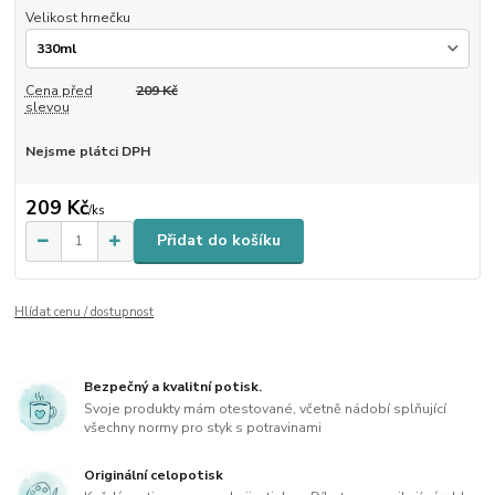
Velikost hrnečku
Cena před
209 Kč
slevou
Nejsme plátci DPH
209 Kč
/
ks
Přidat do košíku
Hlídat cenu / dostupnost
Bezpečný a kvalitní potisk.
Svoje produkty mám otestované, včetně nádobí splňující
všechny normy pro styk s potravinami
Originální celopotisk