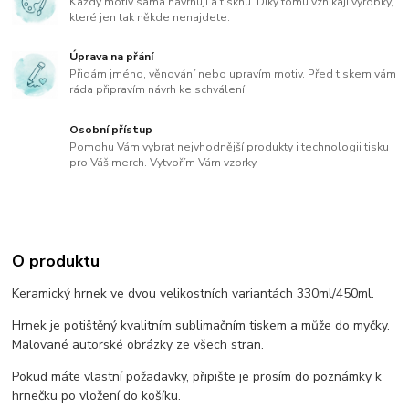
Každý motiv sama navrhuji a tisknu. Díky tomu vznikají výrobky,
které jen tak někde nenajdete.
Úprava na přání
Přidám jméno, věnování nebo upravím motiv. Před tiskem vám
ráda připravím návrh ke schválení.
Osobní přístup
Pomohu Vám vybrat nejvhodnější produkty i technologii tisku
pro Váš merch. Vytvořím Vám vzorky.
O produktu
Keramický hrnek ve dvou velikostních variantách 330ml/450ml.
Hrnek je potištěný kvalitním sublimačním tiskem a může do myčky.
Malované autorské obrázky ze všech stran.
Pokud máte vlastní požadavky, připište je prosím do poznámky k
hrnečku po vložení do košíku.