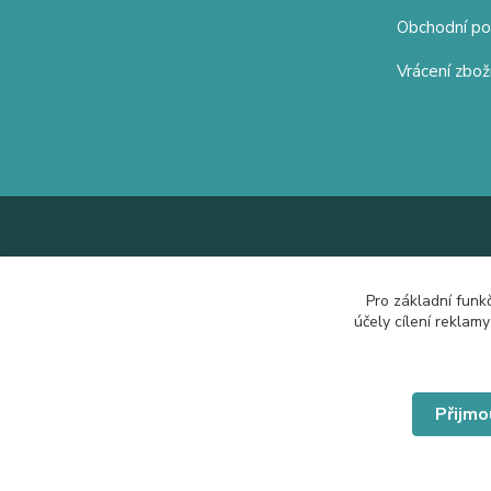
Obchodní p
Vrácení zbož
Pro základní funk
účely cílení reklam
Přijmo
© Copyright 2019 Hrdě nosím.cz