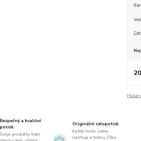
Bar
Vel
Cen
Nej
20
Hlídat 
Bezpečný a kvalitní
Originální celopotisk
potisk.
Každý motiv sama
Svoje produkty mám
navrhuji a tisknu. Díky
otestované, včetně