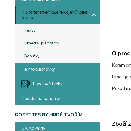
Těhotenství/Nošení/Kojení/Kojicí
korále
Textil
Hrnečky, plecháčky
O prod
Doplňky
Keramick
Termoplechovky
Hrnek je 
Plastové hrnky
Pokud mát
Nosítka na panenky
ROSETTES BY HRDĚ TVOŘÍM
Zboží 
K.K.Kokardy