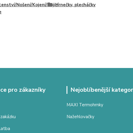
enství/Nošení/Kojení/Kojicí
Hrnečky, plecháčky
e
ce pro zákazníky
Nejoblíbenější kategor
MAXI Termohrnky
 zakázku
Nažehlovačky
latba