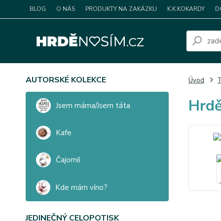
BLOG
O NÁS
PRODUKTY NA ZAKÁZKU
K.K.KOKARDY
D
AUTORSKÉ KOLEKCE
Úvod
T
Hrdě
Jsem máma/Jsem táta
Kafe
Čajomil
Kde mám víno?
JEDINEČNÝ CELOPOTISK