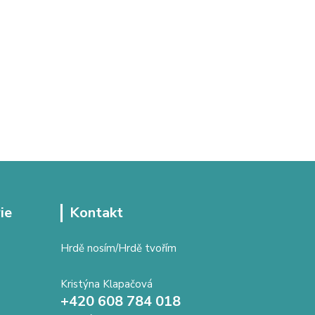
ie
Kontakt
Hrdě nosím/Hrdě tvořím
Kristýna Klapačová
+420 608 784 018