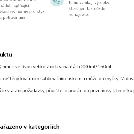
tomu vznikají výrobky,
nádobí splňující
které jen tak někde
všechny normy pro styk
nenajdete.
s potravinami
uktu
ý hrnek ve dvou velikostních variantách 330ml/450ml.
potištěný kvalitním sublimačním tiskem a může do myčky. Malov
e vlastní požadavky, připište je prosím do poznámky k hrnečku p
zařazeno v kategoriích