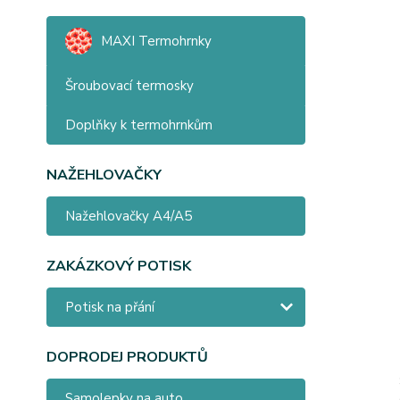
MAXI Termohrnky
Šroubovací termosky
Doplňky k termohrnkům
NAŽEHLOVAČKY
Nažehlovačky A4/A5
ZAKÁZKOVÝ POTISK
Potisk na přání
DOPRODEJ PRODUKTŮ
Samolepky na auto