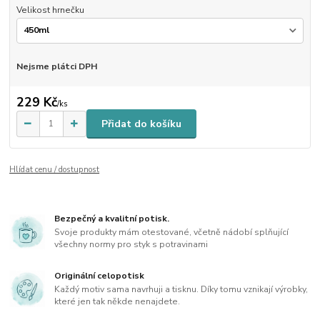
Velikost hrnečku
Nejsme plátci DPH
229 Kč
/
ks
Přidat do košíku
Hlídat cenu / dostupnost
Bezpečný a kvalitní potisk.
Svoje produkty mám otestované, včetně nádobí splňující
všechny normy pro styk s potravinami
Originální celopotisk
Každý motiv sama navrhuji a tisknu. Díky tomu vznikají výrobky,
které jen tak někde nenajdete.