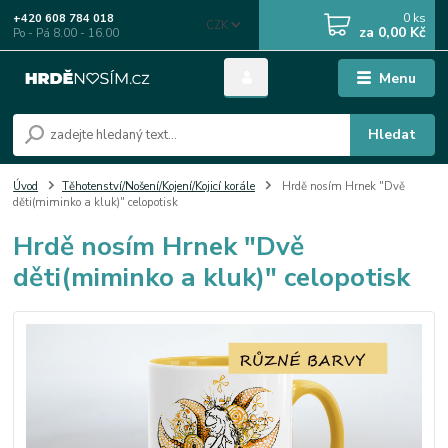
0
ks
+420 608 784 018
CZK
za
0,00 Kč
Po - Pá 8.00 - 16.00
Menu
Hledat
Úvod
Těhotenství/Nošení/Kojení/Kojicí korále
Hrdě nosím Hrnek "Dvě
děti(miminko a kluk)" celopotisk
Hrdě nosím Hrnek "Dvě
děti(miminko a kluk)" celopotisk