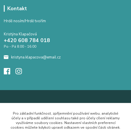
Kontakt
Hrdě nosím/Hrdě tvořím
Kristýna Klapačová
+420 608 784 018
Po - Pá 8.00 - 16.00
kristyna.klapacova@email.cz
Pro základní funkčnost, zpříjemnění používání webu, analytické
účely a v případě udělení souhlasu také pro účely cílení reklamy
využíváme soubory cookies. Nastavení vlastních preferencí
cookies můžete kdykoli upravit odkazem ve spodní části stránek.