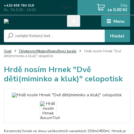
0
ks
+420 608 784 018
CZK
za
0,00 Kč
Po - Pá 8.00 - 16.00
Menu
Hledat
Úvod
Těhotenství/Nošení/Kojení/Kojicí korále
Hrdě nosím Hrnek "Dvě
děti(miminko a kluk)" celopotisk
Hrdě nosím Hrnek "Dvě
děti(miminko a kluk)" celopotisk
Keramický hrnek ve dvou velikostních variantách 330ml/450ml. Hrnek je