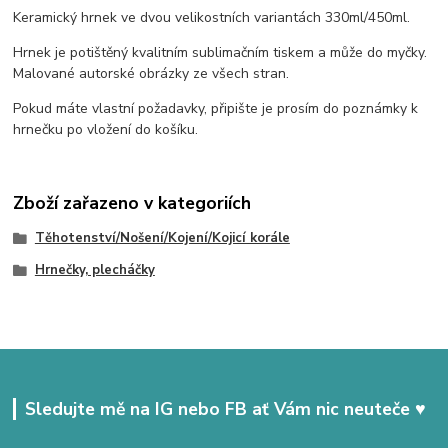
Keramický hrnek ve dvou velikostních variantách 330ml/450ml.
Hrnek je potištěný kvalitním sublimačním tiskem a může do myčky.
Malované autorské obrázky ze všech stran.
Pokud máte vlastní požadavky, připište je prosím do poznámky k
hrnečku po vložení do košíku.
Zboží zařazeno v kategoriích
Těhotenství/Nošení/Kojení/Kojicí korále
Hrnečky, plecháčky
Sledujte mě na IG nebo FB ať Vám nic neuteče ♥