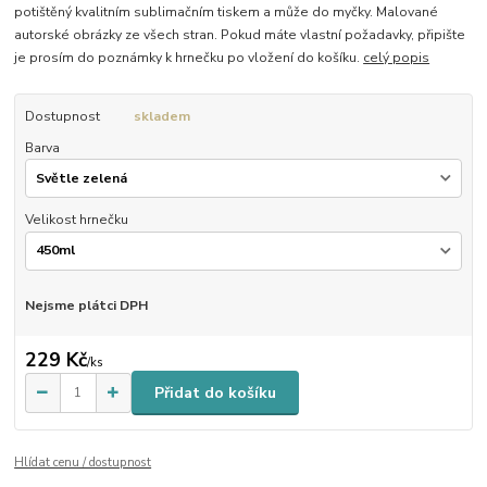
potištěný kvalitním sublimačním tiskem a může do myčky. Malované
autorské obrázky ze všech stran. Pokud máte vlastní požadavky, připište
je prosím do poznámky k hrnečku po vložení do košíku.
celý popis
Dostupnost
skladem
Barva
Velikost hrnečku
Nejsme plátci DPH
229 Kč
/
ks
Přidat do košíku
Hlídat cenu / dostupnost