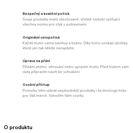
Bezpečný a kvalitní potisk.
Svoje produkty mám otestované, včetně nádobí splňující
všechny normy pro styk s potravinami
Originální celopotisk
Každý motiv sama navrhuji a tisknu. Díky tomu vznikají výrobky,
které jen tak někde nenajdete.
Úprava na přání
Přidám jméno, věnování nebo upravím motiv. Před tiskem vám
ráda připravím návrh ke schválení.
Osobní přístup
Pomohu Vám vybrat nejvhodnější produkty i technologii tisku
pro Váš merch. Vytvořím Vám vzorky.
O produktu