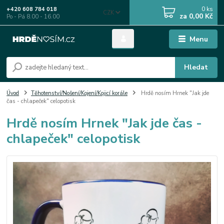
0
ks
+420 608 784 018
CZK
za
0,00 Kč
Po - Pá 8.00 - 16.00
Menu
Hledat
Úvod
Těhotenství/Nošení/Kojení/Kojicí korále
Hrdě nosím Hrnek "Jak jde
čas - chlapeček" celopotisk
Hrdě nosím Hrnek "Jak jde čas -
chlapeček" celopotisk