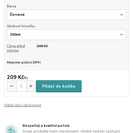
Barva
Velikost hrnečku
Cena před
209 Kč
slevou
Nejsme plátci DPH
209 Kč
/
ks
Přidat do košíku
Hlídat cenu / dostupnost
Bezpečný a kvalitní potisk.
Svoje produkty mám otestované, včetně nádobí splňující