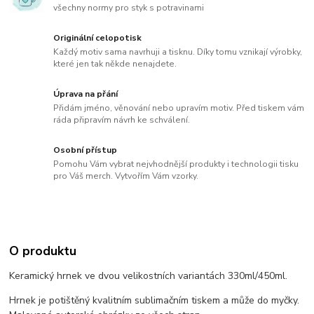
všechny normy pro styk s potravinami
Originální celopotisk
Každý motiv sama navrhuji a tisknu. Díky tomu vznikají výrobky,
které jen tak někde nenajdete.
Úprava na přání
Přidám jméno, věnování nebo upravím motiv. Před tiskem vám
ráda připravím návrh ke schválení.
Osobní přístup
Pomohu Vám vybrat nejvhodnější produkty i technologii tisku
pro Váš merch. Vytvořím Vám vzorky.
O produktu
Keramický hrnek ve dvou velikostních variantách 330ml/450ml.
Hrnek je potištěný kvalitním sublimačním tiskem a může do myčky.