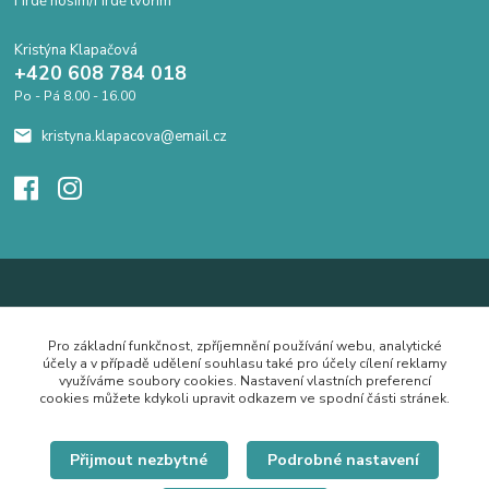
Hrdě nosím/Hrdě tvořím
Kristýna Klapačová
+420 608 784 018
Po - Pá 8.00 - 16.00
kristyna.klapacova@email.cz
Pro základní funkčnost, zpříjemnění používání webu, analytické
účely a v případě udělení souhlasu také pro účely cílení reklamy
využíváme soubory cookies. Nastavení vlastních preferencí
cookies můžete kdykoli upravit odkazem ve spodní části stránek.
Přijmout nezbytné
Podrobné nastavení