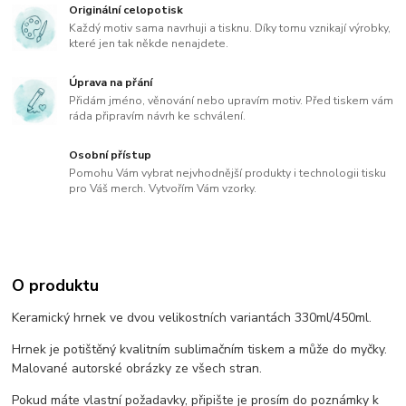
Originální celopotisk
Každý motiv sama navrhuji a tisknu. Díky tomu vznikají výrobky,
které jen tak někde nenajdete.
Úprava na přání
Přidám jméno, věnování nebo upravím motiv. Před tiskem vám
ráda připravím návrh ke schválení.
Osobní přístup
Pomohu Vám vybrat nejvhodnější produkty i technologii tisku
pro Váš merch. Vytvořím Vám vzorky.
O produktu
Keramický hrnek ve dvou velikostních variantách 330ml/450ml.
Hrnek je potištěný kvalitním sublimačním tiskem a může do myčky.
Malované autorské obrázky ze všech stran.
Pokud máte vlastní požadavky, připište je prosím do poznámky k