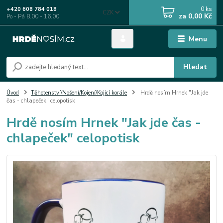
0
ks
+420 608 784 018
CZK
za
0,00 Kč
Po - Pá 8.00 - 16.00
Menu
Hledat
Úvod
Těhotenství/Nošení/Kojení/Kojicí korále
Hrdě nosím Hrnek "Jak jde
čas - chlapeček" celopotisk
Hrdě nosím Hrnek "Jak jde čas -
chlapeček" celopotisk