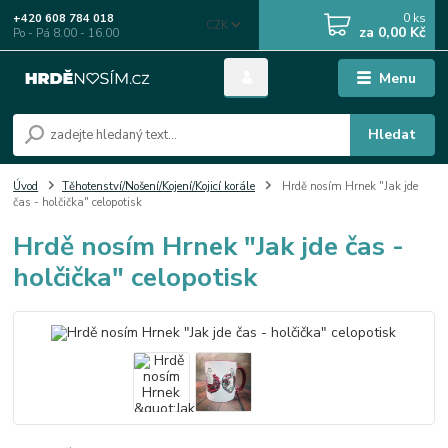
0
ks
+420 608 784 018
CZK
za
0,00 Kč
Po - Pá 8.00 - 16.00
Menu
Hledat
Úvod
Těhotenství/Nošení/Kojení/Kojicí korále
Hrdě nosím Hrnek "Jak jde
čas - holčička" celopotisk
Hrdě nosím Hrnek "Jak jde čas -
holčička" celopotisk