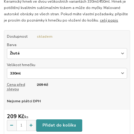
Keramický hrnek ve dvou velikostních variantách 330ml/450ml. Hrnek je
potištěný kvalitním sublimačním tiskem a může do myčky. Malované
autorské obrázky ze všech stran. Pokud máte vlastní požadavky, připište
je prosím do poznámky k hrnečku po vložení do košíku.
celý popis
Dostupnost
skladem
Barva
Velikost hrnečku
Cena před
209 Kč
slevou
Nejsme plátci DPH
209 Kč
/
ks
Přidat do košíku