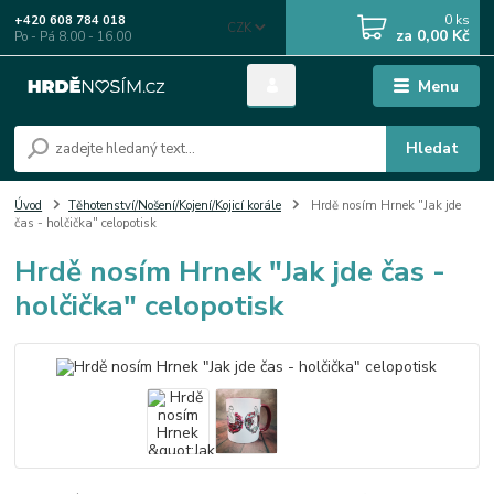
0
ks
+420 608 784 018
CZK
za
0,00 Kč
Po - Pá 8.00 - 16.00
Menu
Hledat
Úvod
Těhotenství/Nošení/Kojení/Kojicí korále
Hrdě nosím Hrnek "Jak jde
čas - holčička" celopotisk
Hrdě nosím Hrnek "Jak jde čas -
holčička" celopotisk