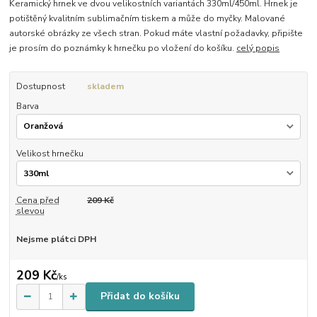
Keramický hrnek ve dvou velikostních variantách 330ml/450ml. Hrnek je
potištěný kvalitním sublimačním tiskem a může do myčky. Malované
autorské obrázky ze všech stran. Pokud máte vlastní požadavky, připište
je prosím do poznámky k hrnečku po vložení do košíku.
celý popis
Dostupnost
skladem
Barva
Velikost hrnečku
Cena před
209 Kč
slevou
Nejsme plátci DPH
209 Kč
/
ks
Přidat do košíku